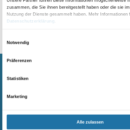
zusammen, die Sie ihnen bereitgestellt haben oder die sie i
Nutzung der Dienste gesammelt haben. Mehr Informationen f
Datenschutzerklärung
.
Einwilligungsauswahl
Alternative:
Notwendig
Präferenzen
SCHWIMMBECKEN
SAUNA
Statistiken
RUNDBECKEN RIMINI
SAUNA
RUND- UND OVALBECKEN SUN
ELEMENTSAUNA AREND MAATA
REMO
AREND MAATA KOMFORT
Marketing
RUND- UND OVALBECKEN RIVA
AREND PERFEKT
RUND- UND OVALBECKEN ROYAL
AREND EXCELLENT
RUND- UND OVALBECKEN MIAMI
AREND SAARI
RECHTECK POOL OZEAN
MASSIVHOLZSAUNA
RECHTECKBECKEN
AREND SAARI KOMFORT
Alle zulassen
CRANTHERMO
MASSIVHOLZSAUNA