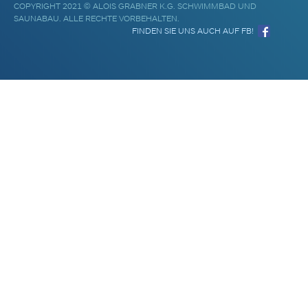
COPYRIGHT 2021 © ALOIS GRABNER K.G. SCHWIMMBAD UND
SAUNABAU. ALLE RECHTE VORBEHALTEN.
FINDEN SIE UNS AUCH AUF FB!