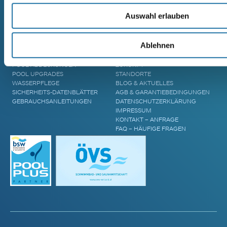
GFK-POLYESTERPOOL
AREND TALVA
MASSIVHOLZSAUNA
Auswahl erlauben
AREND TARU MASSIVHOLZSAUNA
ZUBEHÖR & INFORMATIONEN
UNTERNEHMEN
Ablehnen
POOL ÜBERDACHUNGEN
CRANPOOL – GESCHICHTE &
POOL ABDECKUNGEN
ZUKUNFT
POOL UPGRADES
STANDORTE
WASSERPFLEGE
BLOG & AKTUELLES
SICHERHEITS-DATENBLÄTTER
AGB & GARANTIEBEDINGUNGEN
GEBRAUCHSANLEITUNGEN
DATENSCHUTZERKLÄRUNG
IMPRESSUM
KONTAKT – ANFRAGE
FAQ – HÄUFIGE FRAGEN