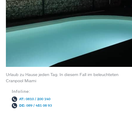
Urlaub zu Hause jeden Tag. In diesem Fall im beleuchteten
Cranpool Miami
Infoline:
AT: 0810 / 200 140
DE: 089 / 451 08 93