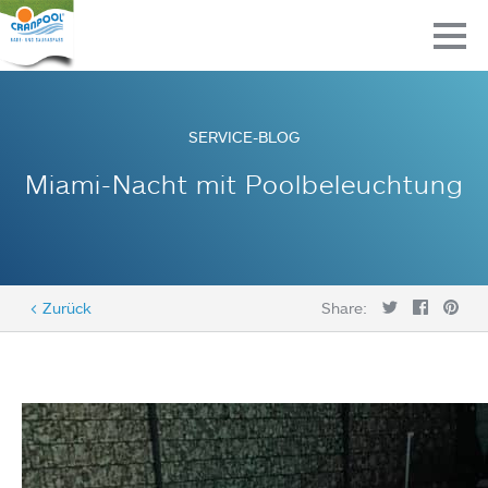
SERVICE-BLOG
Miami-Nacht mit Poolbeleuchtung
< Zurück
Share: