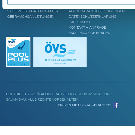
POOL UPGRADES
STANDORTE
WASSERPFLEGE
BLOG & AKTUELLES
SICHERHEITS-DATENBLÄTTER
AGB & GARANTIEBEDINGUNGEN
GEBRAUCHSANLEITUNGEN
DATENSCHUTZERKLÄRUNG
IMPRESSUM
KONTAKT – ANFRAGE
FAQ – HÄUFIGE FRAGEN
COPYRIGHT 2021 © ALOIS GRABNER K.G. SCHWIMMBAD UND
SAUNABAU. ALLE RECHTE VORBEHALTEN.
FINDEN SIE UNS AUCH AUF FB!