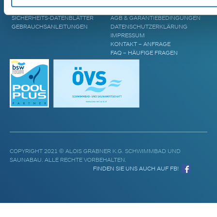
POOL UPGRADES
STANDORTE
WASSERPFLEGE
BLOG & AKTUELLES
SICHERHEITS-DATENBLÄTTER
AGB & GARANTIEBEDINGUNGEN
GEBRAUCHSANLEITUNGEN
DATENSCHUTZERKLÄRUNG
IMPRESSUM
KONTAKT – ANFRAGE
FAQ – HÄUFIGE FRAGEN
COPYRIGHT 2021 © ALOIS GRABNER K.G. SCHWIMMBAD UND
SAUNABAU. ALLE RECHTE VORBEHALTEN.
FINDEN SIE UNS AUCH AUF FB!