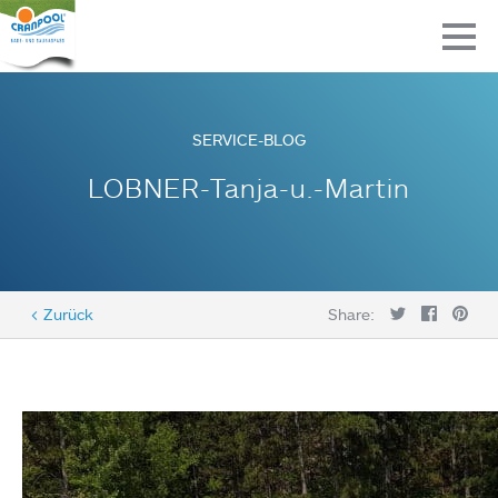
SERVICE-BLOG
LOBNER-Tanja-u.-Martin
< Zurück
Share: