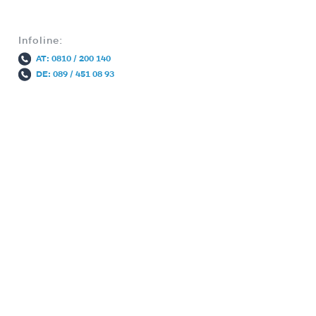
Infoline:
AT: 0810 / 200 140
DE: 089 / 451 08 93