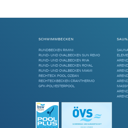
Alternative:
SCHWIMMBECKEN
SAUN
RUNDBECKEN RIMINI
SAUN
RUND- UND OVALBECKEN SUN REMO
ELEME
RUND- UND OVALBECKEN RIVA
AREND
RUND- UND OVALBECKEN ROYAL
AREND
RUND- UND OVALBECKEN MIAMI
AREND
RECHTECK POOL OZEAN
AREND
RECHTECKBECKEN CRANTHERMO
AREND
GFK-POLYESTERPOOL
MASSI
AREND
AREND