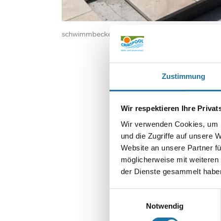
schwimmbecken rechteckig, eingegraben in eine
Zustimmung
Wir respektieren Ihre Priva
Wir verwenden Cookies, um I
und die Zugriffe auf unsere 
SCHREIBE EIN
Website an unsere Partner fü
Deine E-Mail-Adr
möglicherweise mit weiteren
Kommentar
*
der Dienste gesammelt haben
Einwilligungsauswahl
Notwendig