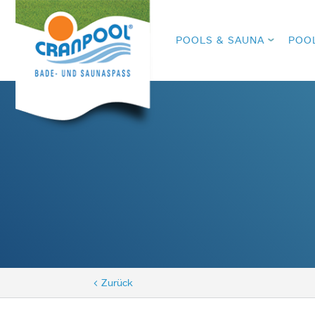
POOLS & SAUNA
POO
< Zurück