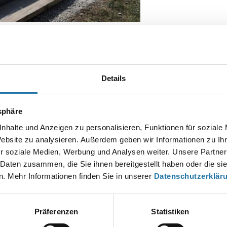
m Garten bei der Montage
Details
Autor:
Christian Haas
tsphäre
nhalte und Anzeigen zu personalisieren, Funktionen für soziale
Website zu analysieren. Außerdem geben wir Informationen zu I
EN KOMMENTAR
r soziale Medien, Werbung und Analysen weiter. Unsere Partner
esse wird nicht veröffentlicht.
Erforderliche Felder sind mit
*
markier
 Daten zusammen, die Sie ihnen bereitgestellt haben oder die s
. Mehr Informationen finden Sie in unserer
Datenschutzerklär
Präferenzen
Statistiken