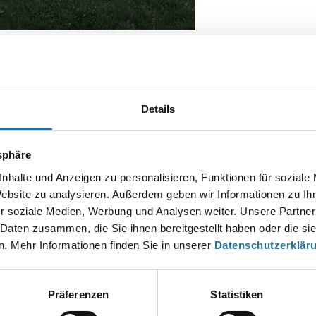
m Garten bei der Montage
Details
Autor:
Christian Haas
tsphäre
nhalte und Anzeigen zu personalisieren, Funktionen für soziale
Website zu analysieren. Außerdem geben wir Informationen zu I
EN KOMMENTAR
r soziale Medien, Werbung und Analysen weiter. Unsere Partner
esse wird nicht veröffentlicht.
Erforderliche Felder sind mit
*
markier
 Daten zusammen, die Sie ihnen bereitgestellt haben oder die s
. Mehr Informationen finden Sie in unserer
Datenschutzerklär
Präferenzen
Statistiken