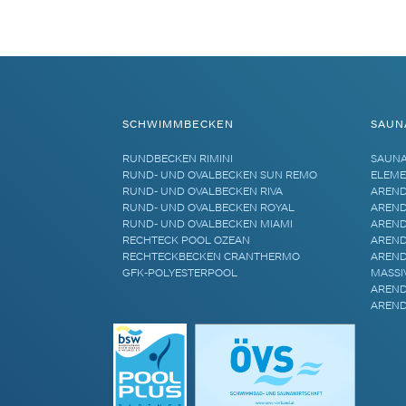
Alternative:
SCHWIMMBECKEN
SAUN
RUNDBECKEN RIMINI
SAUN
RUND- UND OVALBECKEN SUN REMO
ELEME
RUND- UND OVALBECKEN RIVA
AREND
RUND- UND OVALBECKEN ROYAL
AREND
RUND- UND OVALBECKEN MIAMI
AREND
RECHTECK POOL OZEAN
AREND
RECHTECKBECKEN CRANTHERMO
AREND
GFK-POLYESTERPOOL
MASSI
AREND
AREND