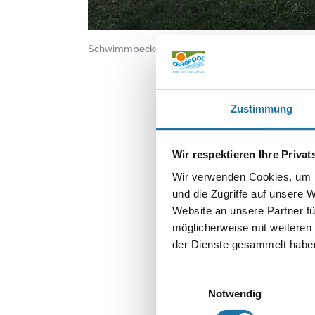
Schwimmbecken rechteckig, eingegraben in eine
Zustimmung
Wir respektieren Ihre Priva
Wir verwenden Cookies, um I
und die Zugriffe auf unsere 
SCHREIBE EIN
Website an unsere Partner fü
Deine E-Mail-Adr
möglicherweise mit weiteren
Kommentar
*
der Dienste gesammelt haben
Einwilligungsauswahl
Notwendig