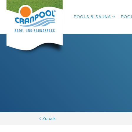
POOLS & SAUNA
POO
< Zurück