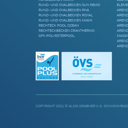
RUND- UND OVALBECKEN SUN REMO
ELEME
RUND- UND OVALBECKEN RIVA
AREND
RUND- UND OVALBECKEN ROYAL
AREND
RUND- UND OVALBECKEN MIAMI
AREND
RECHTECK POOL OZEAN
AREND
RECHTECKBECKEN CRANTHERMO
AREND
GFK-POLYESTERPOOL
MASSI
AREND
AREND
COPYRIGHT 2021 © ALOIS GRABNER K.G. SCHWIMMBAD