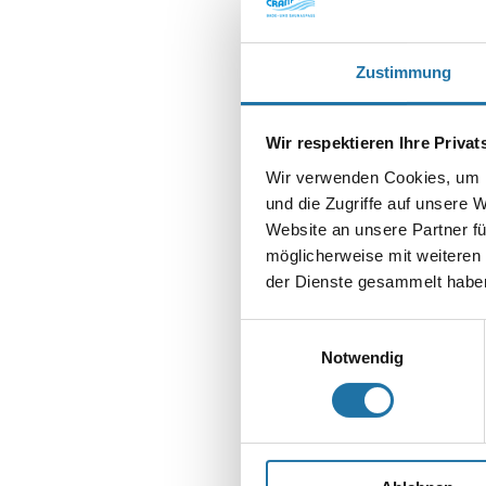
Zustimmung
SCHREIBE EIN
Deine E-Mail-Adr
Wir respektieren Ihre Priva
Wir verwenden Cookies, um I
Kommentar
*
und die Zugriffe auf unsere 
Website an unsere Partner fü
möglicherweise mit weiteren
der Dienste gesammelt haben
Einwilligungsauswahl
Name
*
Notwendig
E-Mail-Adresse
Website