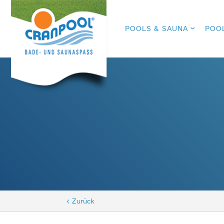
POOLS & SAUNA
POO
< Zurück