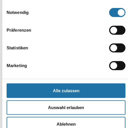
Mehr Informationen finden Sie in unserer
Einwilligungsauswahl
Kommentar
*
Datenschutzerklärung
.
Notwendig
Präferenzen
Statistiken
Name
*
Marketing
E-Mail-Adresse
*
Website
Alle zulassen
Auswahl erlauben
Ablehnen