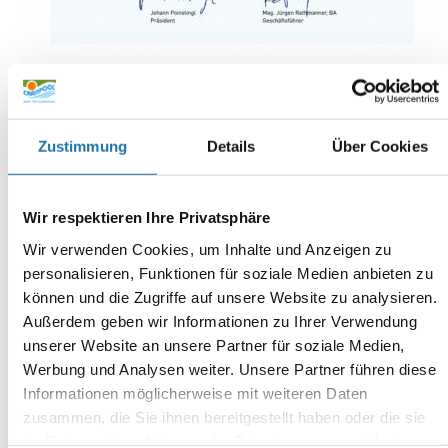
Infoline:
AT: 0810 / 200 140
Zustimmung
Details
Über Cookies
DE: 089 / 451 08 93
Wir respektieren Ihre Privatsphäre
Wir verwenden Cookies, um Inhalte und Anzeigen zu
personalisieren, Funktionen für soziale Medien anbieten zu
Autor:
können und die Zugriffe auf unsere Website zu analysieren.
Irena Tomic
Außerdem geben wir Informationen zu Ihrer Verwendung
unserer Website an unsere Partner für soziale Medien,
Werbung und Analysen weiter. Unsere Partner führen diese
Informationen möglicherweise mit weiteren Daten
SCHREIBE EINEN KOMMENTAR
zusammen, die Sie ihnen bereitgestellt haben oder die sie
Deine E-Mail-Adresse wird nicht veröffentlicht.
Erforderliche
im Rahmen Ihrer Nutzung der Dienste gesammelt haben.
Felder sind mit
*
markiert