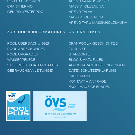
RECHTECKBECKEN
AREND SAARI KOMFORT
CRANTHERMO
MASSIVHOLZSAUNA
GFK-POLYESTERPOOL
AREND TALVA
MASSIVHOLZSAUNA
AREND TARU MASSIVHOLZSAUNA
ZUBEHÖR & INFORMATIONEN
UNTERNEHMEN
POOL ÜBERDACHUNGEN
CRANPOOL – GESCHICHTE &
POOL ABDECKUNGEN
ZUKUNFT
POOL UPGRADES
STANDORTE
WASSERPFLEGE
BLOG & AKTUELLES
SICHERHEITS-DATENBLÄTTER
AGB & GARANTIEBEDINGUNGEN
GEBRAUCHSANLEITUNGEN
DATENSCHUTZERKLÄRUNG
IMPRESSUM
KONTAKT – ANFRAGE
FAQ – HÄUFIGE FRAGEN