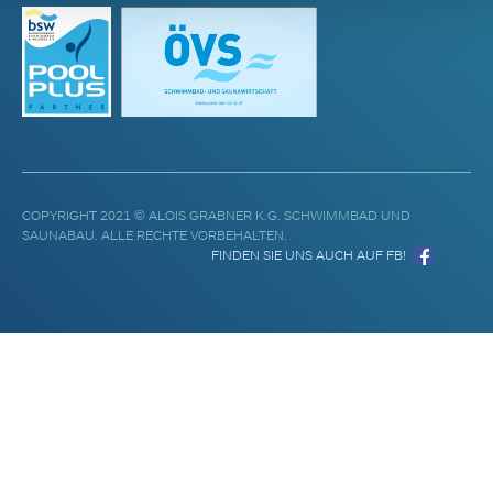
COPYRIGHT 2021 © ALOIS GRABNER K.G. SCHWIMMBAD UND
SAUNABAU. ALLE RECHTE VORBEHALTEN.
FINDEN SIE UNS AUCH AUF FB!