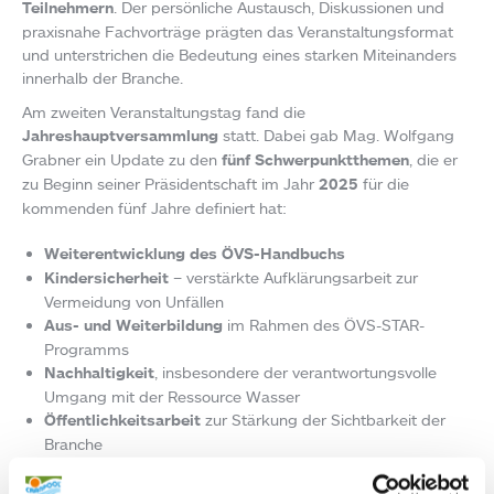
Teilnehmern
. Der persönliche Austausch, Diskussionen und
praxisnahe Fachvorträge prägten das Veranstaltungsformat
und unterstrichen die Bedeutung eines starken Miteinanders
innerhalb der Branche.
Am zweiten Veranstaltungstag fand die
Jahreshauptversammlung
statt. Dabei gab Mag. Wolfgang
Grabner ein Update zu den
fünf Schwerpunktthemen
, die er
zu Beginn seiner Präsidentschaft im Jahr
2025
für die
kommenden fünf Jahre definiert hat:
Weiterentwicklung des ÖVS-Handbuchs
Kindersicherheit
– verstärkte Aufklärungsarbeit zur
Vermeidung von Unfällen
Aus- und Weiterbildung
im Rahmen des ÖVS-STAR-
Programms
Nachhaltigkeit
, insbesondere der verantwortungsvolle
Umgang mit der Ressource Wasser
Öffentlichkeitsarbeit
zur Stärkung der Sichtbarkeit der
Branche
Die ÖVS-Messe und der Pooldialog 2026 zeigten eindrucksvoll,