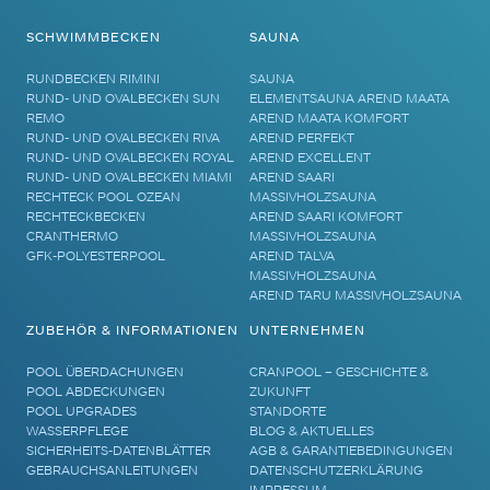
SCHWIMMBECKEN
SAUNA
RUNDBECKEN RIMINI
SAUNA
RUND- UND OVALBECKEN SUN
ELEMENTSAUNA AREND MAATA
REMO
AREND MAATA KOMFORT
RUND- UND OVALBECKEN RIVA
AREND PERFEKT
RUND- UND OVALBECKEN ROYAL
AREND EXCELLENT
RUND- UND OVALBECKEN MIAMI
AREND SAARI
RECHTECK POOL OZEAN
MASSIVHOLZSAUNA
RECHTECKBECKEN
AREND SAARI KOMFORT
CRANTHERMO
MASSIVHOLZSAUNA
GFK-POLYESTERPOOL
AREND TALVA
MASSIVHOLZSAUNA
AREND TARU MASSIVHOLZSAUNA
ZUBEHÖR & INFORMATIONEN
UNTERNEHMEN
POOL ÜBERDACHUNGEN
CRANPOOL – GESCHICHTE &
POOL ABDECKUNGEN
ZUKUNFT
POOL UPGRADES
STANDORTE
WASSERPFLEGE
BLOG & AKTUELLES
SICHERHEITS-DATENBLÄTTER
AGB & GARANTIEBEDINGUNGEN
GEBRAUCHSANLEITUNGEN
DATENSCHUTZERKLÄRUNG
IMPRESSUM