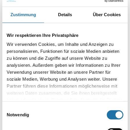
wie wichtig kontinuierlicher Austausch, transparente
Information und eine klare strategische Ausrichtung für die
Zustimmung
Details
Über Cookies
Zukunft der österreichischen Schwimmbadwirtschaft sind.
Über den ÖVS
Der
Österreichische Verband der Schwimmbadwirtschaft
Wir respektieren Ihre Privatsphäre
(ÖVS)
ist die Interessenvertretung der österreichischen
Wir verwenden Cookies, um Inhalte und Anzeigen zu
Schwimmbadbranche und engagiert sich für Qualität,
personalisieren, Funktionen für soziale Medien anbieten
Sicherheit, Aus- und Weiterbildung sowie nachhaltige
Standards.
zu können und die Zugriffe auf unsere Website zu
analysieren. Außerdem geben wir Informationen zu Ihrer
Infoline:
Verwendung unserer Website an unsere Partner für
AT: 0810 / 200 140
soziale Medien, Werbung und Analysen weiter. Unsere
DE: 089 / 451 08 93
Partner führen diese Informationen möglicherweise mit
weiteren Daten zusammen, die Sie ihnen bereitgestellt
haben oder die sie im Rahmen Ihrer Nutzung der Dienste
gesammelt haben. Mehr Informationen finden Sie in
Einwilligungsauswahl
unserer
Datenschutzerklärung
.
Notwendig