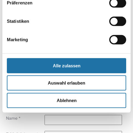
Präferenzen
Autor:
Markus Roll
Statistiken
Marketing
SCHREIBE EINEN KOMMENTAR
Deine E-Mail-Adresse wird nicht veröffentlicht.
Erforderliche
Felder sind mit
*
markiert
Alle zulassen
Kommentar
*
Auswahl erlauben
Ablehnen
Name
*