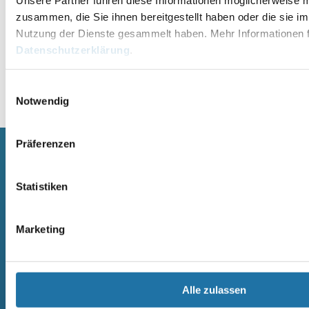
zusammen, die Sie ihnen bereitgestellt haben oder die sie i
Nutzung der Dienste gesammelt haben. Mehr Informationen f
Datenschutzerklärung
.
Einwilligungsauswahl
Alternative:
Notwendig
Präferenzen
SCHWIMMBECKEN
SAUNA
Statistiken
RUNDBECKEN RIMINI
SAUNA
RUND- UND OVALBECKEN SUN
ELEMENTSAUNA AREND MAATA
REMO
AREND MAATA KOMFORT
Marketing
RUND- UND OVALBECKEN RIVA
AREND PERFEKT
RUND- UND OVALBECKEN ROYAL
AREND EXCELLENT
RUND- UND OVALBECKEN MIAMI
AREND SAARI
RECHTECK POOL OZEAN
MASSIVHOLZSAUNA
RECHTECKBECKEN
AREND SAARI KOMFORT
Alle zulassen
CRANTHERMO
MASSIVHOLZSAUNA