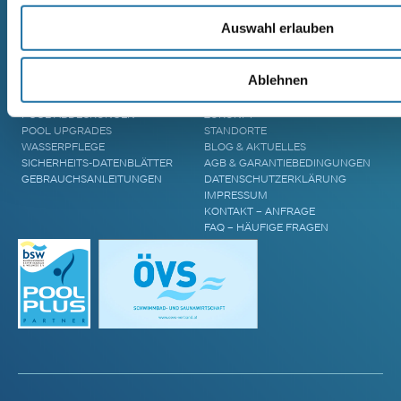
GFK-POLYESTERPOOL
AREND TALVA
MASSIVHOLZSAUNA
Auswahl erlauben
AREND TARU MASSIVHOLZSAUNA
ZUBEHÖR & INFORMATIONEN
UNTERNEHMEN
Ablehnen
POOL ÜBERDACHUNGEN
CRANPOOL – GESCHICHTE &
POOL ABDECKUNGEN
ZUKUNFT
POOL UPGRADES
STANDORTE
WASSERPFLEGE
BLOG & AKTUELLES
SICHERHEITS-DATENBLÄTTER
AGB & GARANTIEBEDINGUNGEN
GEBRAUCHSANLEITUNGEN
DATENSCHUTZERKLÄRUNG
IMPRESSUM
KONTAKT – ANFRAGE
FAQ – HÄUFIGE FRAGEN