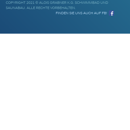
COPYRIGHT 2021 © ALOIS GRABNER K.G. SCHWIMMBAD UND
SAUNABAU. ALLE RECHTE VORBEHALTEN.
FINDEN SIE UNS AUCH AUF FB!