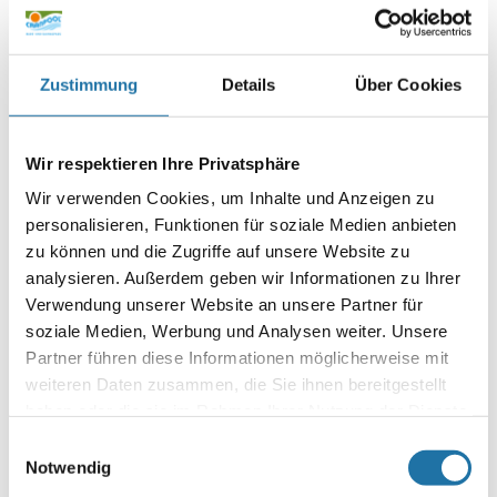
Zustimmung
Details
Über Cookies
Autor:
Irena Tomic
Wir respektieren Ihre Privatsphäre
Wir verwenden Cookies, um Inhalte und Anzeigen zu
SCHREIBE EINEN KOMMENTAR
personalisieren, Funktionen für soziale Medien anbieten
Deine E-Mail-Adresse wird nicht veröffentlicht.
Erforderliche
zu können und die Zugriffe auf unsere Website zu
Felder sind mit
*
markiert
analysieren. Außerdem geben wir Informationen zu Ihrer
Verwendung unserer Website an unsere Partner für
Kommentar
*
soziale Medien, Werbung und Analysen weiter. Unsere
Partner führen diese Informationen möglicherweise mit
weiteren Daten zusammen, die Sie ihnen bereitgestellt
haben oder die sie im Rahmen Ihrer Nutzung der Dienste
gesammelt haben. Mehr Informationen finden Sie in
Einwilligungsauswahl
unserer
Datenschutzerklärung
.
Notwendig