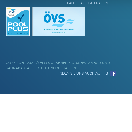
FAQ – HÄUFIGE FRAGEN
COPYRIGHT 2021 © ALOIS GRABNER K.G. SCHWIMMBAD UND
SAUNABAU. ALLE RECHTE VORBEHALTEN.
FINDEN SIE UNS AUCH AUF FB!