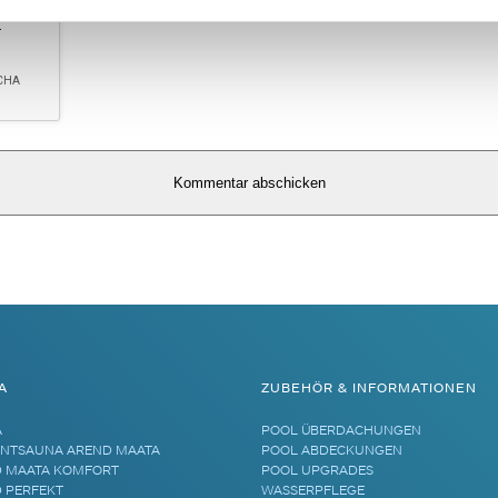
A
ZUBEHÖR & INFORMATIONEN
A
POOL ÜBERDACHUNGEN
NTSAUNA AREND MAATA
POOL ABDECKUNGEN
 MAATA KOMFORT
POOL UPGRADES
 PERFEKT
WASSERPFLEGE