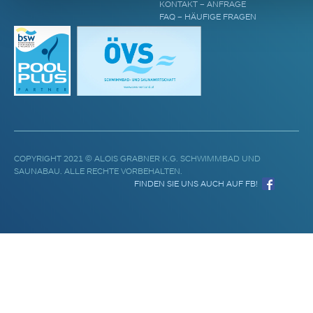
KONTAKT – ANFRAGE
FAQ – HÄUFIGE FRAGEN
COPYRIGHT 2021 © ALOIS GRABNER K.G. SCHWIMMBAD UND
SAUNABAU. ALLE RECHTE VORBEHALTEN.
FINDEN SIE UNS AUCH AUF FB!