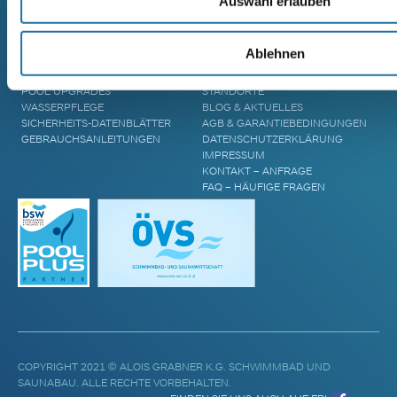
Auswahl erlauben
ZUBEHÖR & INFORMATIONEN
UNTERNEHMEN
Ablehnen
POOL ÜBERDACHUNGEN
CRANPOOL – GESCHICHTE &
POOL ABDECKUNGEN
ZUKUNFT
POOL UPGRADES
STANDORTE
WASSERPFLEGE
BLOG & AKTUELLES
SICHERHEITS-DATENBLÄTTER
AGB & GARANTIEBEDINGUNGEN
GEBRAUCHSANLEITUNGEN
DATENSCHUTZERKLÄRUNG
IMPRESSUM
KONTAKT – ANFRAGE
FAQ – HÄUFIGE FRAGEN
COPYRIGHT 2021 © ALOIS GRABNER K.G. SCHWIMMBAD UND
SAUNABAU. ALLE RECHTE VORBEHALTEN.