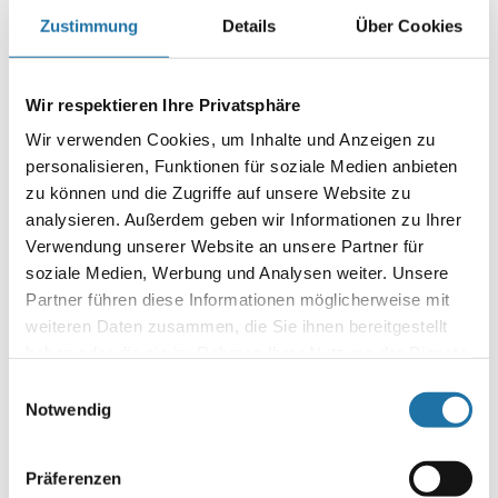
Christian Haas
Zustimmung
Details
Über Cookies
Wir respektieren Ihre Privatsphäre
SCHREIBE EINEN KOMMENTAR
Deine E-Mail-Adresse wird nicht veröffentlicht.
Erforderliche
Wir verwenden Cookies, um Inhalte und Anzeigen zu
Felder sind mit
*
markiert
personalisieren, Funktionen für soziale Medien anbieten
zu können und die Zugriffe auf unsere Website zu
Kommentar
*
analysieren. Außerdem geben wir Informationen zu Ihrer
Verwendung unserer Website an unsere Partner für
soziale Medien, Werbung und Analysen weiter. Unsere
Partner führen diese Informationen möglicherweise mit
weiteren Daten zusammen, die Sie ihnen bereitgestellt
haben oder die sie im Rahmen Ihrer Nutzung der Dienste
gesammelt haben. Mehr Informationen finden Sie in
Name
*
Einwilligungsauswahl
unserer
Datenschutzerklärung
.
Notwendig
E-Mail-Adresse
*
Präferenzen