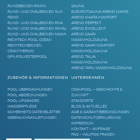
RUNDBECKEN RIMINI
SAUNA
RUND- UND OVALBECKEN SUN
ELEMENTSAUNA AREND MAATA
REMO
AREND MAATA KOMFORT
RUND- UND OVALBECKEN RIVA
AREND PERFEKT
RUND- UND OVALBECKEN ROYAL
AREND EXCELLENT
RUND- UND OVALBECKEN MIAMI
AREND SAARI
RECHTECK POOL OZEAN
MASSIVHOLZSAUNA
RECHTECKBECKEN
AREND SAARI KOMFORT
CRANTHERMO
MASSIVHOLZSAUNA
GFK-POLYESTERPOOL
AREND TALVA
MASSIVHOLZSAUNA
AREND TARU MASSIVHOLZSAUNA
ZUBEHÖR & INFORMATIONEN
UNTERNEHMEN
POOL ÜBERDACHUNGEN
CRANPOOL – GESCHICHTE &
POOL ABDECKUNGEN
ZUKUNFT
POOL UPGRADES
STANDORTE
WASSERPFLEGE
BLOG & AKTUELLES
SICHERHEITS-DATENBLÄTTER
AGB & GARANTIEBEDINGUNGEN
GEBRAUCHSANLEITUNGEN
DATENSCHUTZERKLÄRUNG
IMPRESSUM
KONTAKT – ANFRAGE
FAQ – HÄUFIGE FRAGEN