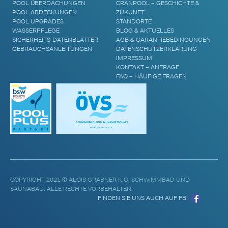
POOL ÜBERDACHUNGEN
CRANPOOL – GESCHICHTE &
POOL ABDECKUNGEN
ZUKUNFT
POOL UPGRADES
STANDORTE
WASSERPFLEGE
BLOG & AKTUELLES
SICHERHEITS-DATENBLÄTTER
AGB & GARANTIEBEDINGUNGEN
GEBRAUCHSANLEITUNGEN
DATENSCHUTZERKLÄRUNG
IMPRESSUM
KONTAKT – ANFRAGE
FAQ – HÄUFIGE FRAGEN
COPYRIGHT 2021 © ALOIS GRABNER K.G. SCHWIMMBAD UND
SAUNABAU. ALLE RECHTE VORBEHALTEN.
FINDEN SIE UNS AUCH AUF FB!