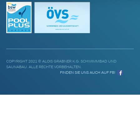
COPYRIGHT 2021 © ALOIS GRABNER K.G. SCHWIMMBAD UND
SAUNABAU. ALLE RECHTE VORBEHALTEN.
FINDEN SIE UNS AUCH AUF FB!