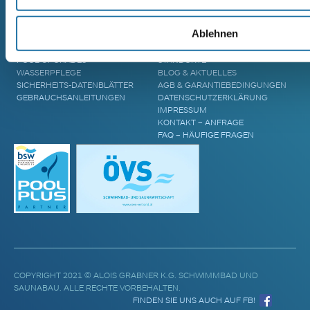
ZUBEHÖR & INFORMATIONEN
UNTERNEHMEN
Ablehnen
POOL ÜBERDACHUNGEN
CRANPOOL – GESCHICHTE &
POOL ABDECKUNGEN
ZUKUNFT
POOL UPGRADES
STANDORTE
WASSERPFLEGE
BLOG & AKTUELLES
SICHERHEITS-DATENBLÄTTER
AGB & GARANTIEBEDINGUNGEN
GEBRAUCHSANLEITUNGEN
DATENSCHUTZERKLÄRUNG
IMPRESSUM
KONTAKT – ANFRAGE
FAQ – HÄUFIGE FRAGEN
COPYRIGHT 2021 © ALOIS GRABNER K.G. SCHWIMMBAD UND
SAUNABAU. ALLE RECHTE VORBEHALTEN.
FINDEN SIE UNS AUCH AUF FB!