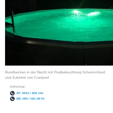
Rundbecken in der Nacht mit Poolbeleuchtung Schwimmbad
und Zubehör von Cranpool
Infoline:
AT: 0810 / 200 140
DE: 089 / 451 08 93