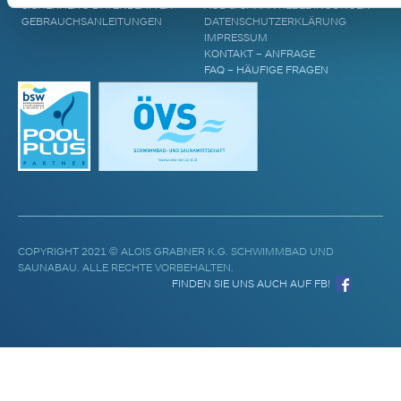
SICHERHEITS-DATENBLÄTTER
AGB & GARANTIEBEDINGUNGEN
GEBRAUCHSANLEITUNGEN
DATENSCHUTZERKLÄRUNG
IMPRESSUM
KONTAKT – ANFRAGE
FAQ – HÄUFIGE FRAGEN
COPYRIGHT 2021 © ALOIS GRABNER K.G. SCHWIMMBAD UND
SAUNABAU. ALLE RECHTE VORBEHALTEN.
FINDEN SIE UNS AUCH AUF FB!