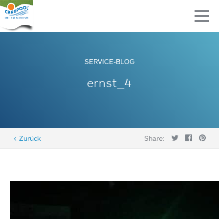
SERVICE-BLOG
ernst_4
< Zurück
Share: