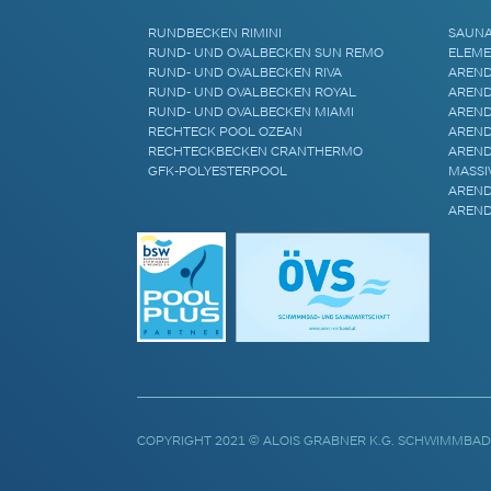
RUNDBECKEN RIMINI
SAUN
RUND- UND OVALBECKEN SUN REMO
ELEME
RUND- UND OVALBECKEN RIVA
AREND
RUND- UND OVALBECKEN ROYAL
AREND
RUND- UND OVALBECKEN MIAMI
AREND
RECHTECK POOL OZEAN
AREND
RECHTECKBECKEN CRANTHERMO
AREND
GFK-POLYESTERPOOL
MASSI
AREND
AREND
COPYRIGHT 2021 © ALOIS GRABNER K.G. SCHWIMMBAD