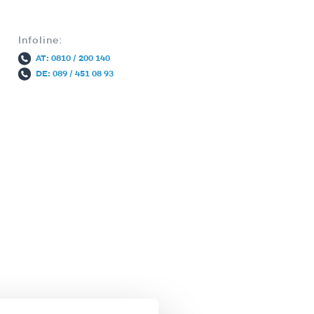
Infoline:
AT: 0810 / 200 140
DE: 089 / 451 08 93