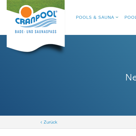
POOLS & SAUNA
POO
Ne
< Zurück