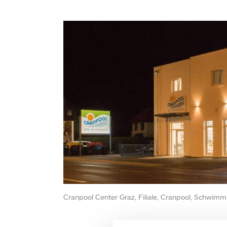
Cranpool Center Graz, Filiale, Cranpool, Schwimm