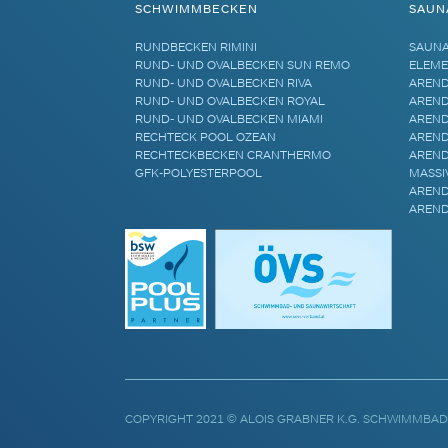
SCHWIMMBECKEN
SAUN
RUNDBECKEN RIMINI
SAUN
RUND- UND OVALBECKEN SUN REMO
ELEME
RUND- UND OVALBECKEN RIVA
AREND
RUND- UND OVALBECKEN ROYAL
AREND
RUND- UND OVALBECKEN MIAMI
AREND
RECHTECK POOL OZEAN
AREND
RECHTECKBECKEN CRANTHERMO
AREND
GFK-POLYESTERPOOL
MASSI
AREND
AREND
COPYRIGHT 2021 © ALOIS GRABNER K.G. SCHWIMMBAD