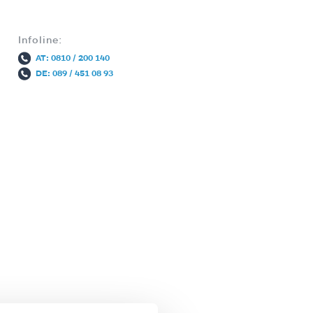
Infoline:
AT: 0810 / 200 140
DE: 089 / 451 08 93