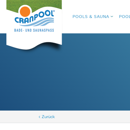
POOLS & SAUNA
POO
< Zurück