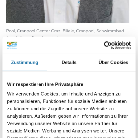
Pool, Cranpool Center Graz, Filiale, Cranpool, Schwimmbad
Ausstellung, Arno Saischek
Infoline:
AT: 0810 / 200 140
Zustimmung
Details
Über Cookies
DE: 089 / 451 08 93
Wir respektieren Ihre Privatsphäre
Wir verwenden Cookies, um Inhalte und Anzeigen zu
personalisieren, Funktionen für soziale Medien anbieten
Autor:
zu können und die Zugriffe auf unsere Website zu
Christian Haas
analysieren. Außerdem geben wir Informationen zu Ihrer
Verwendung unserer Website an unsere Partner für
soziale Medien, Werbung und Analysen weiter. Unsere