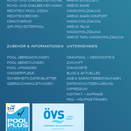
RUND- UND OVALBECKEN ROYAL
AREND EXCELLENT
RUND- UND OVALBECKEN MIAMI
AREND SAARI
RECHTECK POOL OZEAN
MASSIVHOLZSAUNA
RECHTECKBECKEN
AREND SAARI KOMFORT
CRANTHERMO
MASSIVHOLZSAUNA
GFK-POLYESTERPOOL
AREND TALVA
MASSIVHOLZSAUNA
AREND TARU MASSIVHOLZSAUNA
ZUBEHÖR & INFORMATIONEN
UNTERNEHMEN
POOL ÜBERDACHUNGEN
CRANPOOL – GESCHICHTE &
POOL ABDECKUNGEN
ZUKUNFT
POOL UPGRADES
STANDORTE
WASSERPFLEGE
BLOG & AKTUELLES
SICHERHEITS-DATENBLÄTTER
AGB & GARANTIEBEDINGUNGEN
GEBRAUCHSANLEITUNGEN
DATENSCHUTZERKLÄRUNG
IMPRESSUM
KONTAKT – ANFRAGE
FAQ – HÄUFIGE FRAGEN