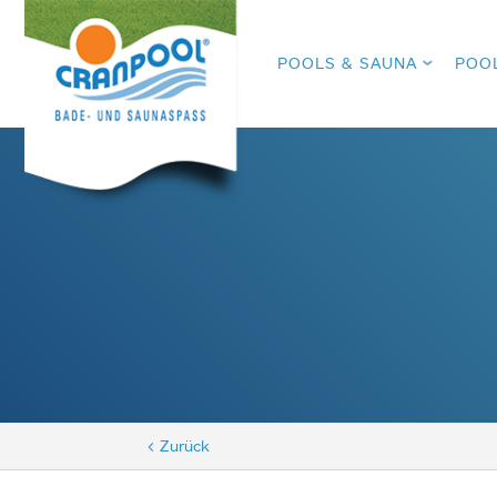
POOLS & SAUNA
POO
< Zurück