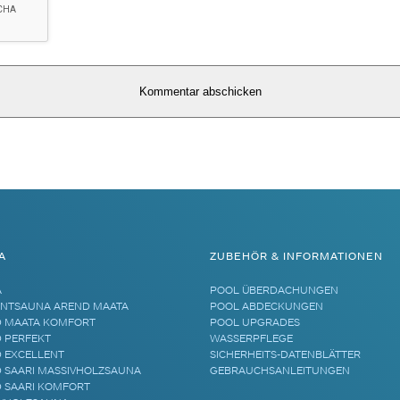
A
ZUBEHÖR & INFORMATIONEN
A
POOL ÜBERDACHUNGEN
NTSAUNA AREND MAATA
POOL ABDECKUNGEN
 MAATA KOMFORT
POOL UPGRADES
 PERFEKT
WASSERPFLEGE
 EXCELLENT
SICHERHEITS-DATENBLÄTTER
 SAARI MASSIVHOLZSAUNA
GEBRAUCHSANLEITUNGEN
 SAARI KOMFORT