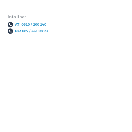
Infoline:
AT: 0810 / 200 140
DE: 089 / 451 08 93