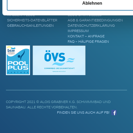
Ablehnen
POOL ABDECKUNGEN
ZUKUNFT
POOL UPGRADES
STANDORTE
WASSERPFLEGE
BLOG & AKTUELLES
SICHERHEITS-DATENBLÄTTER
AGB & GARANTIEBEDINGUNGEN
GEBRAUCHSANLEITUNGEN
DATENSCHUTZERKLÄRUNG
IMPRESSUM
KONTAKT – ANFRAGE
FAQ – HÄUFIGE FRAGEN
COPYRIGHT 2021 © ALOIS GRABNER K.G. SCHWIMMBAD UND
SAUNABAU. ALLE RECHTE VORBEHALTEN.
FINDEN SIE UNS AUCH AUF FB!