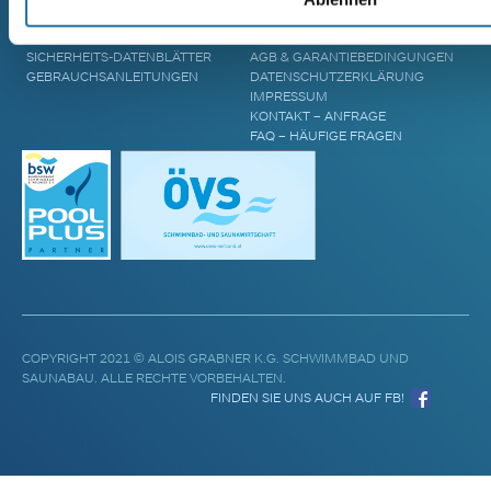
POOL UPGRADES
STANDORTE
WASSERPFLEGE
BLOG & AKTUELLES
SICHERHEITS-DATENBLÄTTER
AGB & GARANTIEBEDINGUNGEN
GEBRAUCHSANLEITUNGEN
DATENSCHUTZERKLÄRUNG
IMPRESSUM
KONTAKT – ANFRAGE
FAQ – HÄUFIGE FRAGEN
COPYRIGHT 2021 © ALOIS GRABNER K.G. SCHWIMMBAD UND
SAUNABAU. ALLE RECHTE VORBEHALTEN.
FINDEN SIE UNS AUCH AUF FB!