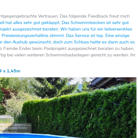
 entgegengebrachte Vertrauen. Das folgende Feedback freut mich
iell hat alles sehr gut geklappt. Das Schwimmbecken ist sehr gut
ojekt ausgezeichnet beraten. Wir haben uns für ein teilversenktes
eisleistungsverhältnis stimmt. Das Service ist top. Eine einzige
 für den Aushub gewünscht, doch zum Schluss hatte es dann auch so
 Familie Ender beim Poolprojekt ausgezeichnet beraten zu haben,
tig bei vielen weiteren Schwimmbadanlagen gerecht zu werden. Ihr
9 x 1,45m