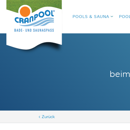
POOLS & SAUNA
POO
beim
< Zurück