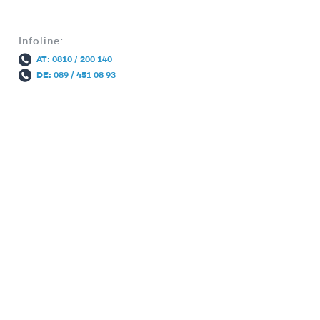
Infoline:
AT: 0810 / 200 140
DE: 089 / 451 08 93