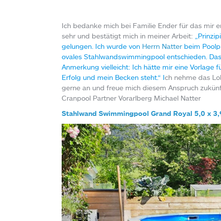
Ich bedanke mich bei Familie Ender für das mir
sehr und bestätigt mich in meiner Arbeit:
„Prinzip
gelungen. Ich wurde von
Herrn Natter
beim Poolpr
ovales Stahlwandswimmingpool entschieden. Das Pr
Anmerkung vielleicht: Ich hätte mir eine Vorlage
Erfolg und mein Becken steht.“ I
ch nehme das Lob
gerne an und freue mich diesem Anspruch zukünf
Cranpool Partner Vorarlberg Michael Natter
Stahlwand Swimmingpool Grand Royal 5,0 x 3,