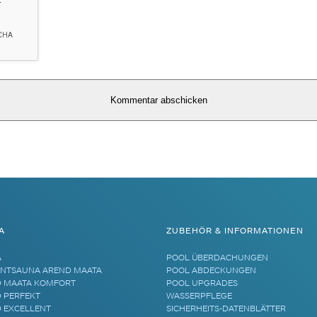
A
ZUBEHÖR & INFORMATIONEN
A
POOL ÜBERDACHUNGEN
NTSAUNA AREND MAATA
POOL ABDECKUNGEN
 MAATA KOMFORT
POOL UPGRADES
 PERFEKT
WASSERPFLEGE
 EXCELLENT
SICHERHEITS-DATENBLÄTTER