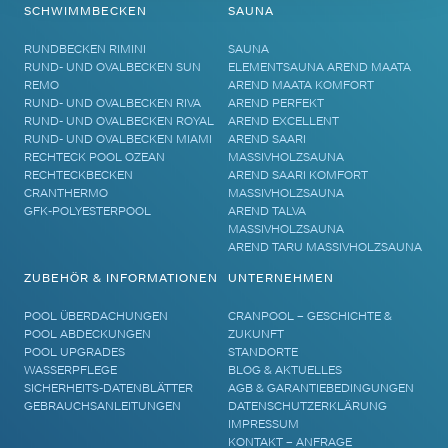
SCHWIMMBECKEN
SAUNA
RUNDBECKEN RIMINI
SAUNA
RUND- UND OVALBECKEN SUN
ELEMENTSAUNA AREND MAATA
REMO
AREND MAATA KOMFORT
RUND- UND OVALBECKEN RIVA
AREND PERFEKT
RUND- UND OVALBECKEN ROYAL
AREND EXCELLENT
RUND- UND OVALBECKEN MIAMI
AREND SAARI
RECHTECK POOL OZEAN
MASSIVHOLZSAUNA
RECHTECKBECKEN
AREND SAARI KOMFORT
CRANTHERMO
MASSIVHOLZSAUNA
GFK-POLYESTERPOOL
AREND TALVA
MASSIVHOLZSAUNA
AREND TARU MASSIVHOLZSAUNA
ZUBEHÖR & INFORMATIONEN
UNTERNEHMEN
POOL ÜBERDACHUNGEN
CRANPOOL – GESCHICHTE &
POOL ABDECKUNGEN
ZUKUNFT
POOL UPGRADES
STANDORTE
WASSERPFLEGE
BLOG & AKTUELLES
SICHERHEITS-DATENBLÄTTER
AGB & GARANTIEBEDINGUNGEN
GEBRAUCHSANLEITUNGEN
DATENSCHUTZERKLÄRUNG
IMPRESSUM
KONTAKT – ANFRAGE