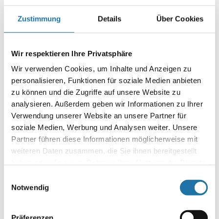
Autor:
Zustimmung
Details
Über Cookies
Christian Haas
Wir respektieren Ihre Privatsphäre
SCHREIBE EINEN KOMMENTAR
Wir verwenden Cookies, um Inhalte und Anzeigen zu
Deine E-Mail-Adresse wird nicht veröffentlicht.
Erforderliche
personalisieren, Funktionen für soziale Medien anbieten
Felder sind mit
*
markiert
zu können und die Zugriffe auf unsere Website zu
Kommentar
*
analysieren. Außerdem geben wir Informationen zu Ihrer
Verwendung unserer Website an unsere Partner für
soziale Medien, Werbung und Analysen weiter. Unsere
Partner führen diese Informationen möglicherweise mit
weiteren Daten zusammen, die Sie ihnen bereitgestellt
haben oder die sie im Rahmen Ihrer Nutzung der Dienste
gesammelt haben. Mehr Informationen finden Sie in
Einwilligungsauswahl
Name
*
unserer
Datenschutzerklärung
.
Notwendig
E-Mail-Adresse
*
Präferenzen