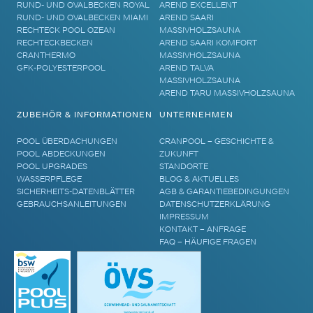
RUND- UND OVALBECKEN ROYAL
AREND EXCELLENT
RUND- UND OVALBECKEN MIAMI
AREND SAARI
RECHTECK POOL OZEAN
MASSIVHOLZSAUNA
RECHTECKBECKEN
AREND SAARI KOMFORT
CRANTHERMO
MASSIVHOLZSAUNA
GFK-POLYESTERPOOL
AREND TALVA
MASSIVHOLZSAUNA
AREND TARU MASSIVHOLZSAUNA
ZUBEHÖR & INFORMATIONEN
UNTERNEHMEN
POOL ÜBERDACHUNGEN
CRANPOOL – GESCHICHTE &
POOL ABDECKUNGEN
ZUKUNFT
POOL UPGRADES
STANDORTE
WASSERPFLEGE
BLOG & AKTUELLES
SICHERHEITS-DATENBLÄTTER
AGB & GARANTIEBEDINGUNGEN
GEBRAUCHSANLEITUNGEN
DATENSCHUTZERKLÄRUNG
IMPRESSUM
KONTAKT – ANFRAGE
FAQ – HÄUFIGE FRAGEN