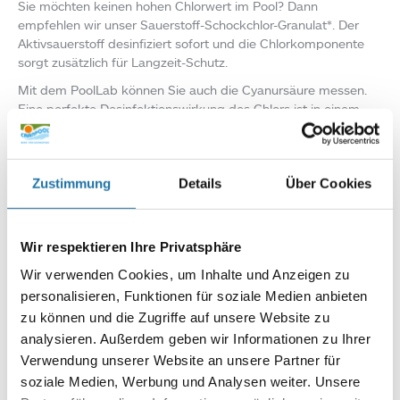
Sie möchten keinen hohen Chlorwert im Pool? Dann
empfehlen wir unser Sauerstoff-Schockchlor-Granulat*. Der
Aktivsauerstoff desinfiziert sofort und die Chlorkomponente
sorgt zusätzlich für Langzeit-Schutz.
Mit dem PoolLab können Sie auch die Cyanursäure messen.
Eine perfekte Desinfektionswirkung des Chlors ist in einem
Bereich von 30 bis 50 mg/L bzw. ppm Cyanursäure gegeben.
Ein Zuviel an Cyanursäure führt zu abnehmender
Desinfektionsleistung und kann nur durch Teilentleerung bzw.
Zustimmung
Details
Über Cookies
Frischwasserfüllung gesenkt werden. Dies ist insbesondere
bei Pools ein Problem, die nicht jährlich neu befüllt werden
können.
Wir respektieren Ihre Privatsphäre
Wenn Sie Ihr Schwimmbad mit Chlor desinfizieren, dann
beugt die Zugabe eines Algizids wie zB Contralgin* weiterem
Wir verwenden Cookies, um Inhalte und Anzeigen zu
Algenbefall vor, indem es dem Wasser die Algennährstoffe
personalisieren, Funktionen für soziale Medien anbieten
entzieht.
zu können und die Zugriffe auf unsere Website zu
Ein Algenbefall im Pool ist schon den Besten passiert. Achten
analysieren. Außerdem geben wir Informationen zu Ihrer
Sie künftig einfach auf die obigen Tipps, dann werden die
Verwendung unserer Website an unsere Partner für
Algen mit hoher Wahrscheinlichkeit nicht mehr zurückkommen
soziale Medien, Werbung und Analysen weiter. Unsere
und Sie können Ihre Pool-Oase wie gewohnt in kristallklarer