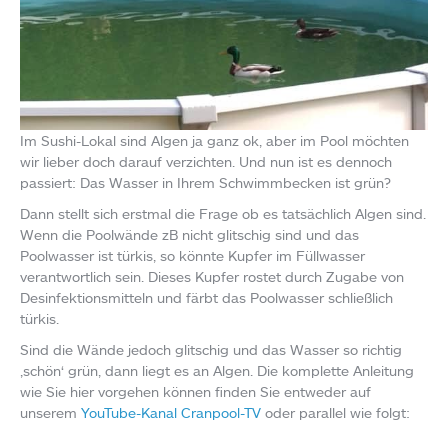
Im Sushi-Lokal sind Algen ja ganz ok, aber im Pool möchten
wir lieber doch darauf verzichten. Und nun ist es dennoch
passiert: Das Wasser in Ihrem Schwimmbecken ist grün?
Dann stellt sich erstmal die Frage ob es tatsächlich Algen sind.
Wenn die Poolwände zB nicht glitschig sind und das
Poolwasser ist türkis, so könnte Kupfer im Füllwasser
verantwortlich sein. Dieses Kupfer rostet durch Zugabe von
Desinfektionsmitteln und färbt das Poolwasser schließlich
türkis.
Sind die Wände jedoch glitschig und das Wasser so richtig
‚schön‘ grün, dann liegt es an Algen. Die komplette Anleitung
wie Sie hier vorgehen können finden Sie entweder auf
unserem
YouTube-Kanal Cranpool-TV
oder parallel wie folgt: