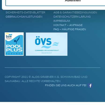
Ablehnen
POOL UPGRADES
STANDORTE
WASSERPFLEGE
BLOG & AKTUELLES
SICHERHEITS-DATENBLÄTTER
AGB & GARANTIEBEDINGUNGEN
GEBRAUCHSANLEITUNGEN
DATENSCHUTZERKLÄRUNG
IMPRESSUM
KONTAKT – ANFRAGE
FAQ – HÄUFIGE FRAGEN
COPYRIGHT 2021 © ALOIS GRABNER K.G. SCHWIMMBAD UND
SAUNABAU. ALLE RECHTE VORBEHALTEN.
FINDEN SIE UNS AUCH AUF FB!