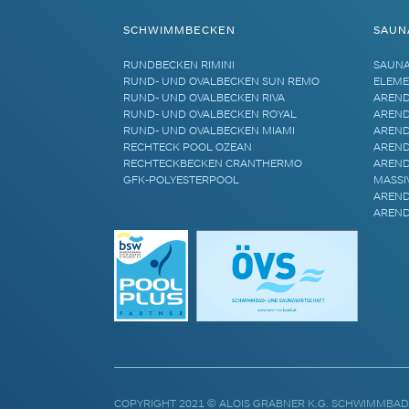
SCHWIMMBECKEN
SAUN
RUNDBECKEN RIMINI
SAUN
RUND- UND OVALBECKEN SUN REMO
ELEME
RUND- UND OVALBECKEN RIVA
AREND
RUND- UND OVALBECKEN ROYAL
AREND
RUND- UND OVALBECKEN MIAMI
AREND
RECHTECK POOL OZEAN
AREND
RECHTECKBECKEN CRANTHERMO
AREND
GFK-POLYESTERPOOL
MASSI
AREND
AREND
COPYRIGHT 2021 © ALOIS GRABNER K.G. SCHWIMMBAD