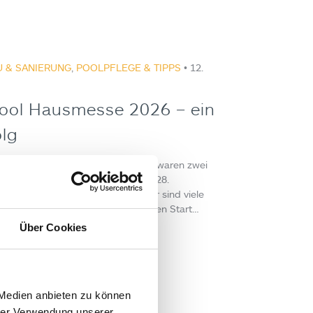
 & SANIERUNG
,
POOLPFLEGE & TIPPS
• 12.
ool Hausmesse 2026 – ein
olg
messe 2026 – ein voller Erfolg. Es waren zwei
ation Freitag, 27. März & Samstag, 28.
8 Uhr In Vorfreude auf den Sommer sind viele
ressenten gekommen,um mit uns den Start…
Über Cookies
:
s Roll
 Medien anbieten zu können
hrer Verwendung unserer