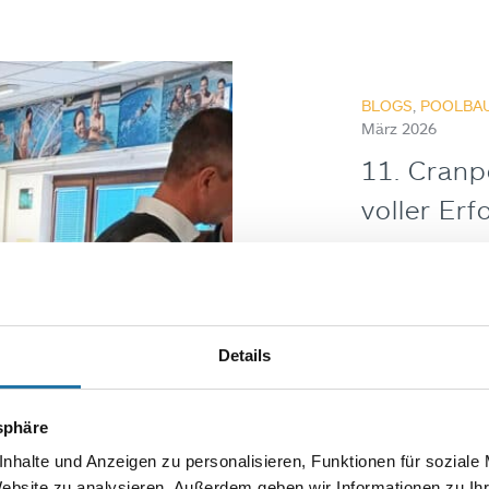
BLOGS
,
POOLBAU
März 2026
11. Cranp
voller Erf
11. Cranpool Haus
Tage voller Inspir
Märzjeweils 9 – 1
Kunden und Inte
Details
Autor
Marku
tsphäre
nhalte und Anzeigen zu personalisieren, Funktionen für soziale
Website zu analysieren. Außerdem geben wir Informationen zu I