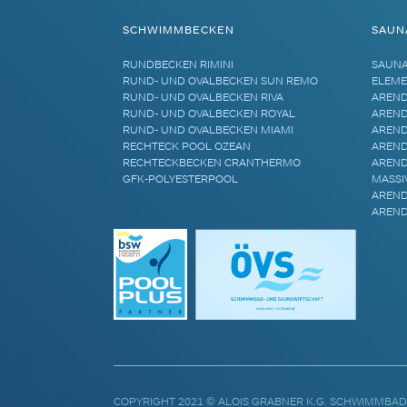
SCHWIMMBECKEN
SAUN
RUNDBECKEN RIMINI
SAUN
RUND- UND OVALBECKEN SUN REMO
ELEME
RUND- UND OVALBECKEN RIVA
AREND
RUND- UND OVALBECKEN ROYAL
AREND
RUND- UND OVALBECKEN MIAMI
AREND
RECHTECK POOL OZEAN
AREND
RECHTECKBECKEN CRANTHERMO
AREND
GFK-POLYESTERPOOL
MASSI
AREND
AREND
COPYRIGHT 2021 © ALOIS GRABNER K.G. SCHWIMMBAD