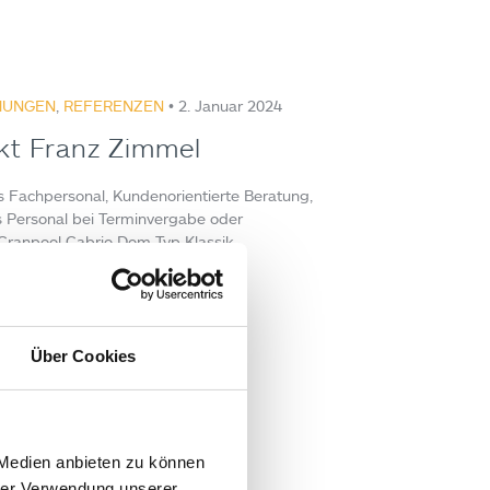
HUNGEN
,
REFERENZEN
• 2. Januar 2024
kt Franz Zimmel
 Fachpersonal, Kundenorientierte Beratung,
s Personal bei Terminvergabe oder
Cranpool Cabrio Dom Typ Klassik
:
rt Gasteiner
Über Cookies
 Medien anbieten zu können
hrer Verwendung unserer