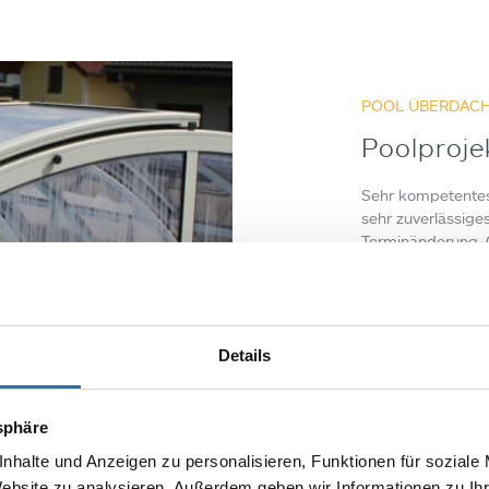
POOL ÜBERDAC
Poolproje
Sehr kompetentes
sehr zuverlässige
Terminänderung. 
Autor
Herbe
Details
tsphäre
nhalte und Anzeigen zu personalisieren, Funktionen für soziale
Website zu analysieren. Außerdem geben wir Informationen zu I