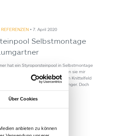
,
REFERENZEN
• 7. April 2020
teinpool Selbstmontage
aumgartner
er hat ein Styroporsteinpool in Selbstmontage
hre Erfahrungen mit Cranpool haben sie mir
 zukommen lassen: „Da wir früher in Knittelfeld
annten wir auch Cranpool schon länger. Doch
erem Freundeskreis…
Über Cookies
:
ard Schwaiger
 Medien anbieten zu können
hrer Verwendung unserer