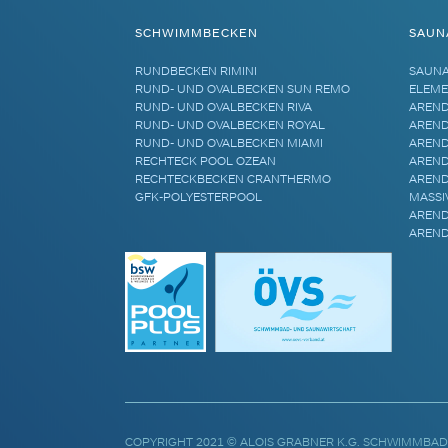
SCHWIMMBECKEN
SAUN
RUNDBECKEN RIMINI
SAUN
RUND- UND OVALBECKEN SUN REMO
ELEME
RUND- UND OVALBECKEN RIVA
AREND
RUND- UND OVALBECKEN ROYAL
AREND
RUND- UND OVALBECKEN MIAMI
AREND
RECHTECK POOL OZEAN
AREND
RECHTECKBECKEN CRANTHERMO
AREND
GFK-POLYESTERPOOL
MASSI
AREND
AREND
COPYRIGHT 2021 © ALOIS GRABNER K.G. SCHWIMMBAD