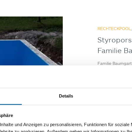
RECHTECKPOOL
Styropors
Familie B
Familie Baumgartn
eingebaut. Über i
einen kurzen Text
gewohnt hatten, k
erst als aus uns
Details
Autor
Gerh
tsphäre
nhalte und Anzeigen zu personalisieren, Funktionen für soziale
Website zu analysieren. Außerdem geben wir Informationen zu I