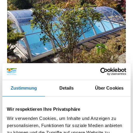
Zustimmung
Details
Über Cookies
RECHTECKPOOL
,
REFERENZEN
• 11. März 2021
Wir respektieren Ihre Privatsphäre
Poolprojekt Erika Dallas
Wir verwenden Cookies, um Inhalte und Anzeigen zu
personalisieren, Funktionen für soziale Medien anbieten
Ich war und bin noch immer sehr zufrieden. Die
Empfehlungen durch Herrn Schwaiger waren wirklich nicht zu
zu können und die Zugriffe auf unsere Website zu