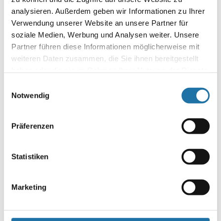
viel versprochen. Vom Verkaufsgespräch bis hin zur Montage
analysieren. Außerdem geben wir Informationen zu Ihrer
ist alles reibungslos gelaufen. Für das Cabrio Dom habe ich
Verwendung unserer Website an unsere Partner für
mich entschieden, weil mir das…
soziale Medien, Werbung und Analysen weiter. Unsere
Partner führen diese Informationen möglicherweise mit
Autor:
weiteren Daten zusammen, die Sie ihnen bereitgestellt
Gerhard Schwaiger
haben oder die sie im Rahmen Ihrer Nutzung der Dienste
gesammelt haben. Mehr Informationen finden Sie in
Einwilligungsauswahl
unserer
Datenschutzerklärung
.
Notwendig
Präferenzen
Statistiken
Letzte Artikel
Marketing