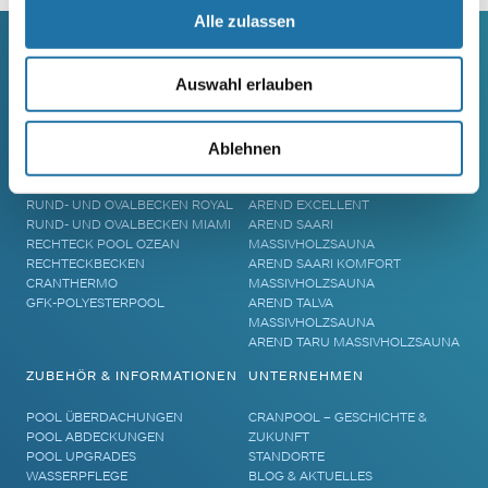
Alle zulassen
Auswahl erlauben
SCHWIMMBECKEN
SAUNA
RUNDBECKEN RIMINI
SAUNA
RUND- UND OVALBECKEN SUN
ELEMENTSAUNA AREND MAATA
Ablehnen
REMO
AREND MAATA KOMFORT
RUND- UND OVALBECKEN RIVA
AREND PERFEKT
RUND- UND OVALBECKEN ROYAL
AREND EXCELLENT
RUND- UND OVALBECKEN MIAMI
AREND SAARI
RECHTECK POOL OZEAN
MASSIVHOLZSAUNA
RECHTECKBECKEN
AREND SAARI KOMFORT
CRANTHERMO
MASSIVHOLZSAUNA
GFK-POLYESTERPOOL
AREND TALVA
MASSIVHOLZSAUNA
AREND TARU MASSIVHOLZSAUNA
ZUBEHÖR & INFORMATIONEN
UNTERNEHMEN
POOL ÜBERDACHUNGEN
CRANPOOL – GESCHICHTE &
POOL ABDECKUNGEN
ZUKUNFT
POOL UPGRADES
STANDORTE
WASSERPFLEGE
BLOG & AKTUELLES