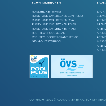
SCHWIMMBECKEN
SAUN
RUNDBECKEN RIMINI
SAUN
RUND- UND OVALBECKEN SUN REMO
ELEME
RUND- UND OVALBECKEN RIVA
AREND
RUND- UND OVALBECKEN ROYAL
AREND
RUND- UND OVALBECKEN MIAMI
AREND
RECHTECK POOL OZEAN
AREND
RECHTECKBECKEN CRANTHERMO
AREND
GFK-POLYESTERPOOL
MASSI
AREND
AREND
COPYRIGHT 2021 © ALOIS GRABNER K.G. SCHWIMMBAD