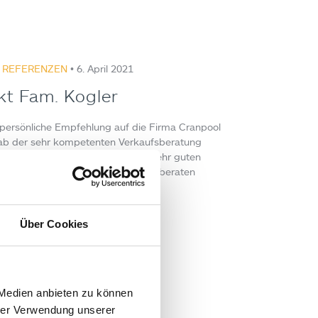
,
REFERENZEN
• 6. April 2021
kt Fam. Kogler
 persönliche Empfehlung auf die Firma Cranpool
b der sehr kompetenten Verkaufsberatung
Schwaiger hatte ich das Gefühl in sehr guten
uch wirkte es so, als würde ehrlich beraten
:
Über Cookies
ard Schwaiger
 Medien anbieten zu können
hrer Verwendung unserer