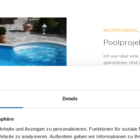
RECHTECKPOOL
Poolproje
Ich war über eine
gekommen. Und a
durch Herrn Ing. 
Händen zu sein. A
werden…
Autor
Details
Gerh
tsphäre
nhalte und Anzeigen zu personalisieren, Funktionen für soziale
Website zu analysieren. Außerdem geben wir Informationen zu I