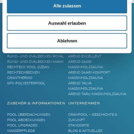
Alle zulassen
Auswahl erlauben
SCHWIMMBECKEN
SAUNA
RUNDBECKEN RIMINI
SAUNA
RUND- UND OVALBECKEN SUN
ELEMENTSAUNA AREND MAATA
Ablehnen
REMO
AREND MAATA KOMFORT
RUND- UND OVALBECKEN RIVA
AREND PERFEKT
RUND- UND OVALBECKEN ROYAL
AREND EXCELLENT
RUND- UND OVALBECKEN MIAMI
AREND SAARI
RECHTECK POOL OZEAN
MASSIVHOLZSAUNA
RECHTECKBECKEN
AREND SAARI KOMFORT
CRANTHERMO
MASSIVHOLZSAUNA
GFK-POLYESTERPOOL
AREND TALVA
MASSIVHOLZSAUNA
AREND TARU MASSIVHOLZSAUNA
ZUBEHÖR & INFORMATIONEN
UNTERNEHMEN
POOL ÜBERDACHUNGEN
CRANPOOL – GESCHICHTE &
POOL ABDECKUNGEN
ZUKUNFT
POOL UPGRADES
STANDORTE
WASSERPFLEGE
BLOG & AKTUELLES