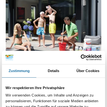
Zustimmung
Details
Über Cookies
BLOGS
,
POOLPFLEGE & TIPPS
• 17. Mai 2023
Wir respektieren Ihre Privatsphäre
Wasserwerte wichtig oder nicht?
Wir verwenden Cookies, um Inhalte und Anzeigen zu
personalisieren, Funktionen für soziale Medien anbieten
Endlich steigen die Temperaturen und die Sonne lädt zum
Baden ein… aber welche Wasserwerte soll ich eigentlich
zu können und die Zugriffe auf unsere Website zu