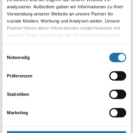
beachten? pH-Wert Erstmal ist da der pH-Wert. Für eine
analysieren. Außerdem geben wir Informationen zu Ihrer
optimale Wirkung Ihrer Desinfektionsmittel sowie maximale
Verwendung unserer Website an unsere Partner für
Hautfreundlichkeit bzw. das Vermeiden von roten Augen ist…
soziale Medien, Werbung und Analysen weiter. Unsere
Partner führen diese Informationen möglicherweise mit
Autor:
weiteren Daten zusammen, die Sie ihnen bereitgestellt
Angelika Zipfinger-Eismayer
haben oder die sie im Rahmen Ihrer Nutzung der Dienste
gesammelt haben. Mehr Informationen finden Sie in
Einwilligungsauswahl
unserer
Datenschutzerklärung
.
Notwendig
Präferenzen
Statistiken
Letzte Artikel
Marketing