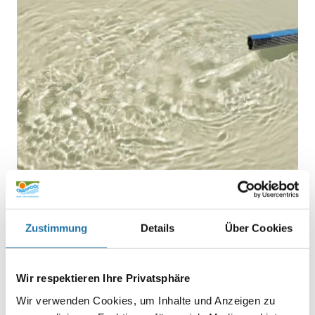
Zustimmung
Details
Über Cookies
BLOGS
,
POOLPFLEGE & TIPPS
• 23. März 2026
Poolfüllkalender: Pool richtig &
Wir respektieren Ihre Privatsphäre
verantwortungsvoll befüllen
Wir verwenden Cookies, um Inhalte und Anzeigen zu