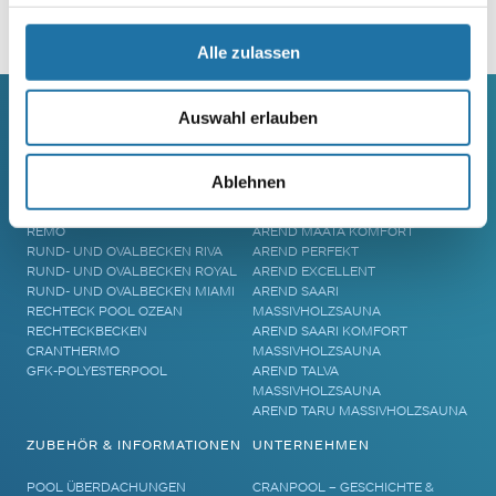
Alle zulassen
Auswahl erlauben
SCHWIMMBECKEN
SAUNA
Ablehnen
RUNDBECKEN RIMINI
SAUNA
RUND- UND OVALBECKEN SUN
ELEMENTSAUNA AREND MAATA
REMO
AREND MAATA KOMFORT
RUND- UND OVALBECKEN RIVA
AREND PERFEKT
RUND- UND OVALBECKEN ROYAL
AREND EXCELLENT
RUND- UND OVALBECKEN MIAMI
AREND SAARI
RECHTECK POOL OZEAN
MASSIVHOLZSAUNA
RECHTECKBECKEN
AREND SAARI KOMFORT
CRANTHERMO
MASSIVHOLZSAUNA
GFK-POLYESTERPOOL
AREND TALVA
MASSIVHOLZSAUNA
AREND TARU MASSIVHOLZSAUNA
ZUBEHÖR & INFORMATIONEN
UNTERNEHMEN
POOL ÜBERDACHUNGEN
CRANPOOL – GESCHICHTE &