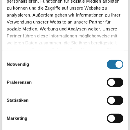
personalisieren, Funktionen für soziale Medien anbieten
Poolfüllkalender: Pool richtig & verantwortungsvoll befüllen
zu können und die Zugriffe auf unsere Website zu
Wasser ist eine wertvolle Ressource – für unsere
analysieren. Außerdem geben wir Informationen zu Ihrer
Landwirtschaft, die Industrie und den täglichen Gebrauch im
Verwendung unserer Website an unsere Partner für
eigenen Zuhause. In Österreich werden rund 2 % des
Trinkwassers aus der öffentlichen Versorgung für private
soziale Medien, Werbung und Analysen weiter. Unsere
Pools genutzt….
Partner führen diese Informationen möglicherweise mit
weiteren Daten zusammen, die Sie ihnen bereitgestellt
Autor:
haben oder die sie im Rahmen Ihrer Nutzung der Dienste
Mag. Wolfgang Grabner
gesammelt haben. Mehr Informationen finden Sie in
Einwilligungsauswahl
unserer
Datenschutzerklärung
.
Notwendig
Präferenzen
Statistiken
Letzte Artikel
Marketing