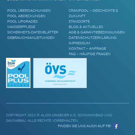
POOL ÜBERDACHUNGEN
CRANPOOL – GESCHICHTE &
POOL ABDECKUNGEN
ZUKUNFT
POOL UPGRADES
STANDORTE
WASSERPFLEGE
BLOG & AKTUELLES
SICHERHEITS-DATENBLÄTTER
AGB & GARANTIEBEDINGUNGEN
GEBRAUCHSANLEITUNGEN
DATENSCHUTZERKLÄRUNG
IMPRESSUM
KONTAKT – ANFRAGE
FAQ – HÄUFIGE FRAGEN
COPYRIGHT 2021 © ALOIS GRABNER K.G. SCHWIMMBAD UND
SAUNABAU. ALLE RECHTE VORBEHALTEN.
FINDEN SIE UNS AUCH AUF FB!