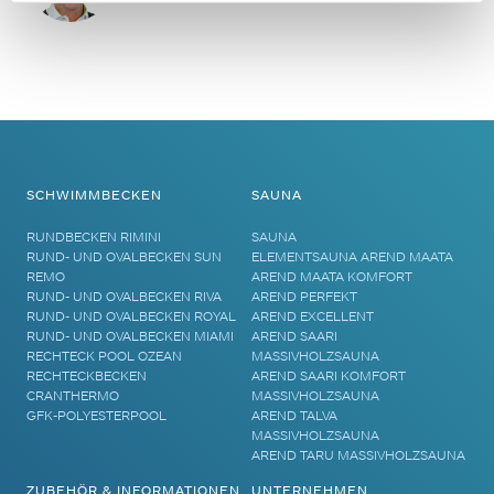
SCHWIMMBECKEN
SAUNA
RUNDBECKEN RIMINI
SAUNA
RUND- UND OVALBECKEN SUN
ELEMENTSAUNA AREND MAATA
REMO
AREND MAATA KOMFORT
RUND- UND OVALBECKEN RIVA
AREND PERFEKT
RUND- UND OVALBECKEN ROYAL
AREND EXCELLENT
RUND- UND OVALBECKEN MIAMI
AREND SAARI
RECHTECK POOL OZEAN
MASSIVHOLZSAUNA
RECHTECKBECKEN
AREND SAARI KOMFORT
CRANTHERMO
MASSIVHOLZSAUNA
GFK-POLYESTERPOOL
AREND TALVA
MASSIVHOLZSAUNA
AREND TARU MASSIVHOLZSAUNA
ZUBEHÖR & INFORMATIONEN
UNTERNEHMEN