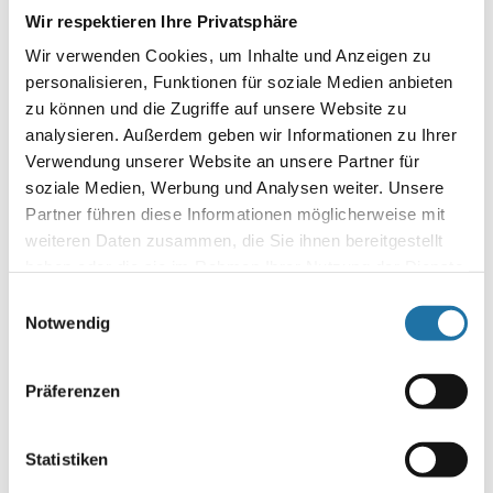
Wir respektieren Ihre Privatsphäre
Wir verwenden Cookies, um Inhalte und Anzeigen zu
personalisieren, Funktionen für soziale Medien anbieten
zu können und die Zugriffe auf unsere Website zu
analysieren. Außerdem geben wir Informationen zu Ihrer
Verwendung unserer Website an unsere Partner für
soziale Medien, Werbung und Analysen weiter. Unsere
OVALPOOL
,
REFERENZEN
• 29. September 2020
Partner führen diese Informationen möglicherweise mit
Poolprojekt Fam. Unterweger
weiteren Daten zusammen, die Sie ihnen bereitgestellt
haben oder die sie im Rahmen Ihrer Nutzung der Dienste
Bei einer Messe, auf der auch die Firma Cranpool einen Stand
gesammelt haben. Mehr Informationen finden Sie in
Einwilligungsauswahl
hatte, hat mich vor allem das Gesamtkonzept, das heißt ein
unserer
Datenschutzerklärung
.
Notwendig
Cranpool Schwimmbad mit passender Überdachung,
überzeugt. Ich bin mit der technischen und optischen
Ausführung meines „Cabrio Doms“ sehr zufrieden….
Präferenzen
Autor:
Statistiken
Robert Kanduth