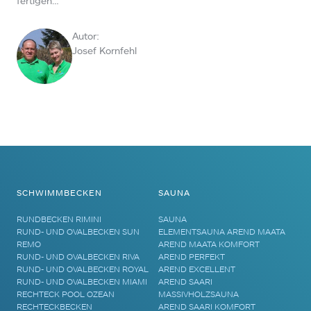
fertigen…
Autor:
Josef Kornfehl
SCHWIMMBECKEN
SAUNA
RUNDBECKEN RIMINI
SAUNA
RUND- UND OVALBECKEN SUN
ELEMENTSAUNA AREND MAATA
REMO
AREND MAATA KOMFORT
RUND- UND OVALBECKEN RIVA
AREND PERFEKT
RUND- UND OVALBECKEN ROYAL
AREND EXCELLENT
RUND- UND OVALBECKEN MIAMI
AREND SAARI
RECHTECK POOL OZEAN
MASSIVHOLZSAUNA
RECHTECKBECKEN
AREND SAARI KOMFORT