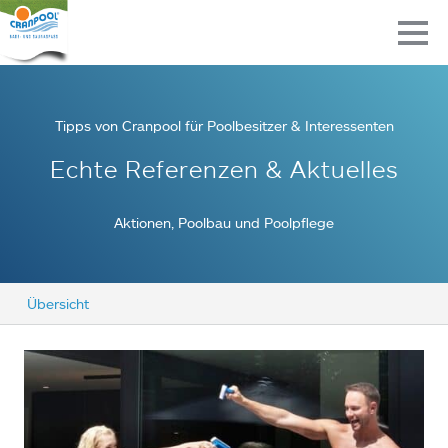
Tipps von Cranpool für Poolbesitzer & Interessenten
Echte Referenzen & Aktuelles
Aktionen, Poolbau und Poolpflege
Übersicht