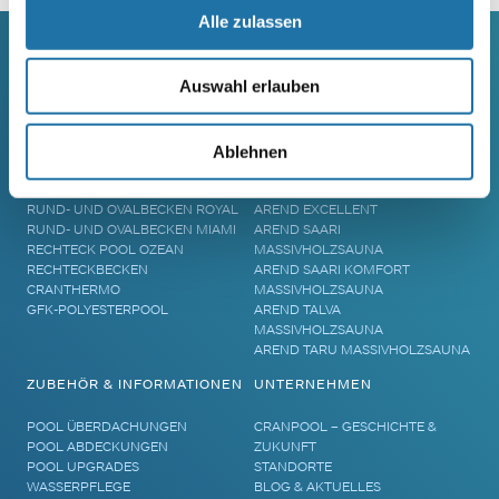
Alle zulassen
Auswahl erlauben
SCHWIMMBECKEN
SAUNA
RUNDBECKEN RIMINI
SAUNA
RUND- UND OVALBECKEN SUN
ELEMENTSAUNA AREND MAATA
Ablehnen
REMO
AREND MAATA KOMFORT
RUND- UND OVALBECKEN RIVA
AREND PERFEKT
RUND- UND OVALBECKEN ROYAL
AREND EXCELLENT
RUND- UND OVALBECKEN MIAMI
AREND SAARI
RECHTECK POOL OZEAN
MASSIVHOLZSAUNA
RECHTECKBECKEN
AREND SAARI KOMFORT
CRANTHERMO
MASSIVHOLZSAUNA
GFK-POLYESTERPOOL
AREND TALVA
MASSIVHOLZSAUNA
AREND TARU MASSIVHOLZSAUNA
ZUBEHÖR & INFORMATIONEN
UNTERNEHMEN
POOL ÜBERDACHUNGEN
CRANPOOL – GESCHICHTE &
POOL ABDECKUNGEN
ZUKUNFT
POOL UPGRADES
STANDORTE
WASSERPFLEGE
BLOG & AKTUELLES