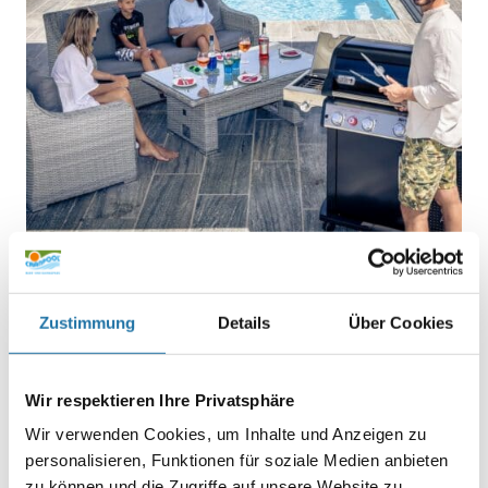
Zustimmung
Details
Über Cookies
BLOGS
,
GARTEN, POOL UND FREIZEIT
• 29. Juli 2022
Wir respektieren Ihre Privatsphäre
Pool & Grillen
Wir verwenden Cookies, um Inhalte und Anzeigen zu
personalisieren, Funktionen für soziale Medien anbieten
Im Sommer laufen die Griller auf Hochtouren, was gibt es
schöneres an heißen Tagen den Pool zu genießen und
zu können und die Zugriffe auf unsere Website zu