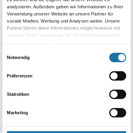
danach bei Steak und Co. den Tag ausklingen zu lassen. Ob
analysieren. Außerdem geben wir Informationen zu Ihrer
Holzkohle, Gas oder Smoker, jeder Grillmeister weiß wie gut
Verwendung unserer Website an unsere Partner für
es…
soziale Medien, Werbung und Analysen weiter. Unsere
Partner führen diese Informationen möglicherweise mit
Autor:
weiteren Daten zusammen, die Sie ihnen bereitgestellt
Markus Roll
haben oder die sie im Rahmen Ihrer Nutzung der Dienste
gesammelt haben. Mehr Informationen finden Sie in
Einwilligungsauswahl
unserer
Datenschutzerklärung
.
Notwendig
Präferenzen
Statistiken
Letzte Artikel
Marketing