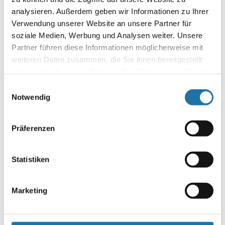
zufrieden. Vor allem von der Montage war ich angetan: beide
analysieren. Außerdem geben wir Informationen zu Ihrer
Herren wissen, was sie tun. Stahlwand-Aufstellbecken Rimini-
Verwendung unserer Website an unsere Partner für
Set 3,6 x 1,32m
soziale Medien, Werbung und Analysen weiter. Unsere
Partner führen diese Informationen möglicherweise mit
Autor:
weiteren Daten zusammen, die Sie ihnen bereitgestellt
Martin Fraidl
haben oder die sie im Rahmen Ihrer Nutzung der Dienste
gesammelt haben. Mehr Informationen finden Sie in
Einwilligungsauswahl
unserer
Datenschutzerklärung
.
Notwendig
Präferenzen
Statistiken
Letzte Artikel
Marketing