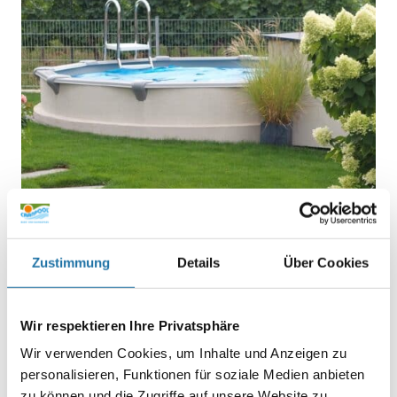
Zustimmung
Details
Über Cookies
REFERENZEN
,
RUNDPOOL
• 23. Februar 2021
Wir respektieren Ihre Privatsphäre
Poolprojekt Günther Bissinger
Wir verwenden Cookies, um Inhalte und Anzeigen zu
personalisieren, Funktionen für soziale Medien anbieten
Alles in Allem bin ich mit meinem Poolprojekt, das ich
gemeinsam mit der Firma Cranpool durchgeführt habe, sehr
zu können und die Zugriffe auf unsere Website zu