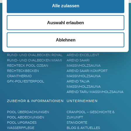
Alle zulassen
Auswahl erlauben
SCHWIMMBECKEN
SAUNA
RUNDBECKEN RIMINI
SAUNA
RUND- UND OVALBECKEN SUN
ELEMENTSAUNA AREND MAATA
Ablehnen
REMO
AREND MAATA KOMFORT
RUND- UND OVALBECKEN RIVA
AREND PERFEKT
RUND- UND OVALBECKEN ROYAL
AREND EXCELLENT
RUND- UND OVALBECKEN MIAMI
AREND SAARI
RECHTECK POOL OZEAN
MASSIVHOLZSAUNA
RECHTECKBECKEN
AREND SAARI KOMFORT
CRANTHERMO
MASSIVHOLZSAUNA
GFK-POLYESTERPOOL
AREND TALVA
MASSIVHOLZSAUNA
AREND TARU MASSIVHOLZSAUNA
ZUBEHÖR & INFORMATIONEN
UNTERNEHMEN
POOL ÜBERDACHUNGEN
CRANPOOL – GESCHICHTE &
POOL ABDECKUNGEN
ZUKUNFT
POOL UPGRADES
STANDORTE
WASSERPFLEGE
BLOG & AKTUELLES