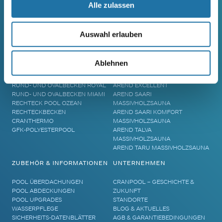
Alle zulassen
SCHWIMMBECKEN
SAUNA
Auswahl erlauben
RUNDBECKEN RIMINI
SAUNA
RUND- UND OVALBECKEN SUN
ELEMENTSAUNA AREND MAATA
Ablehnen
REMO
AREND MAATA KOMFORT
RUND- UND OVALBECKEN RIVA
AREND PERFEKT
RUND- UND OVALBECKEN ROYAL
AREND EXCELLENT
RUND- UND OVALBECKEN MIAMI
AREND SAARI
RECHTECK POOL OZEAN
MASSIVHOLZSAUNA
RECHTECKBECKEN
AREND SAARI KOMFORT
CRANTHERMO
MASSIVHOLZSAUNA
GFK-POLYESTERPOOL
AREND TALVA
MASSIVHOLZSAUNA
AREND TARU MASSIVHOLZSAUNA
ZUBEHÖR & INFORMATIONEN
UNTERNEHMEN
POOL ÜBERDACHUNGEN
CRANPOOL – GESCHICHTE &
POOL ABDECKUNGEN
ZUKUNFT
POOL UPGRADES
STANDORTE
WASSERPFLEGE
BLOG & AKTUELLES
SICHERHEITS-DATENBLÄTTER
AGB & GARANTIEBEDINGUNGEN