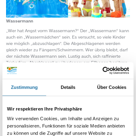
Wassermann
„Wer hat Angst vorm Wassermann?“ Der „Wassermann“ kann
auch ein „Wassermädchen“ sein. Es versucht, so viele Kinder
wie möglich „abzuschlagen“. Die Abgeschlagenen werden
gleich wieder zu Fängern/Schwimmern. Wer übrig bleibt, darf
der nächste Wassermann sein. Lustig auch, sich raffinierte
Tricks fürs „Abschlagen“ zu überlegen: am Ellbogen berühren,
ein Plastikband aus der Badehose ziehen oder die Badekappe
herunterreißen. Der Fantasie sein keine Grenzen gesetzt!
Versteinern
Zustimmung
Details
Über Cookies
Ein Schwimmkind ist Jäger/Schwimmer und versteinert die
anderen durch Abschlagen. Ein versteinertes Kind kann wieder
zum Leben erweckt werden, indem eines der anderen Kinder
Wir respektieren Ihre Privatsphäre
durch seine gespreizten Beine taucht. Wenn alle Kinder
Wir verwenden Cookies, um Inhalte und Anzeigen zu
versteinert sind, hat der Jäger oder die Jägerin gewonnen.
personalisieren, Funktionen für soziale Medien anbieten
Bildrechte:
zu können und die Zugriffe auf unsere Website zu