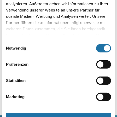
©
yanlev
/ Adobe Stock
analysieren. Außerdem geben wir Informationen zu Ihrer
Verwendung unserer Website an unsere Partner für
©
Africa Studio
/ Adobe Stock
soziale Medien, Werbung und Analysen weiter. Unsere
Infoline:
Partner führen diese Informationen möglicherweise mit
AT: 0810 / 200 140
weiteren Daten zusammen, die Sie ihnen bereitgestellt
DE: 089 / 451 08 93
haben oder die sie im Rahmen Ihrer Nutzung der Dienste
gesammelt haben. Mehr Informationen finden Sie in
Einwilligungsauswahl
unserer
Datenschutzerklärung
.
Notwendig
Präferenzen
Statistiken
Autor:
Angelika Zipfinger-Eismayer
Marketing