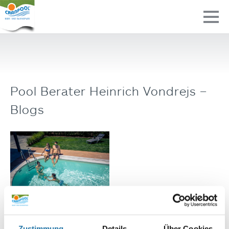
Pool Berater Heinrich Vondrejs –
Blogs
Urlaub zu
Zustimmung
Details
Über Cookies