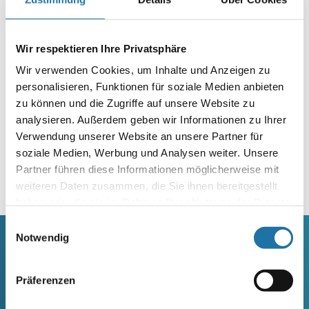
Hause
Weiterlesen
Wir respektieren Ihre Privatsphäre
Wir verwenden Cookies, um Inhalte und Anzeigen zu
personalisieren, Funktionen für soziale Medien anbieten
zu können und die Zugriffe auf unsere Website zu
analysieren. Außerdem geben wir Informationen zu Ihrer
Verwendung unserer Website an unsere Partner für
Infoline:
soziale Medien, Werbung und Analysen weiter. Unsere
AT: 0810 / 200 140
Partner führen diese Informationen möglicherweise mit
DE: 089 / 451 08 93
weiteren Daten zusammen, die Sie ihnen bereitgestellt
haben oder die sie im Rahmen Ihrer Nutzung der Dienste
gesammelt haben. Mehr Informationen finden Sie in
Einwilligungsauswahl
unserer
Datenschutzerklärung
.
Notwendig
SCHWIMMBECKEN
SAUNA
Präferenzen
RUNDBECKEN RIMINI
SAUNA
RUND- UND OVALBECKEN SUN
ELEMENTSAUNA AREND MAATA