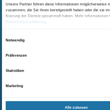
RUND- UND OVALBECKEN MIAMI
AREND SAARI
Unsere Partner führen diese Informationen möglicherweise m
RECHTECK POOL OZEAN
MASSIVHOLZSAUNA
zusammen, die Sie ihnen bereitgestellt haben oder die sie i
RECHTECKBECKEN
AREND SAARI KOMFORT
CRANTHERMO
MASSIVHOLZSAUNA
Nutzung der Dienste gesammelt haben. Mehr Informationen f
GFK-POLYESTERPOOL
AREND TALVA
Datenschutzerklärung
.
MASSIVHOLZSAUNA
AREND TARU MASSIVHOLZSAUNA
Einwilligungsauswahl
ZUBEHÖR & INFORMATIONEN
UNTERNEHMEN
Notwendig
POOL ÜBERDACHUNGEN
CRANPOOL – GESCHICHTE &
POOL ABDECKUNGEN
ZUKUNFT
POOL UPGRADES
STANDORTE
Präferenzen
WASSERPFLEGE
BLOG & AKTUELLES
SICHERHEITS-DATENBLÄTTER
AGB & GARANTIEBEDINGUNGEN
GEBRAUCHSANLEITUNGEN
DATENSCHUTZERKLÄRUNG
Statistiken
IMPRESSUM
KONTAKT – ANFRAGE
FAQ – HÄUFIGE FRAGEN
Marketing
Alle zulassen