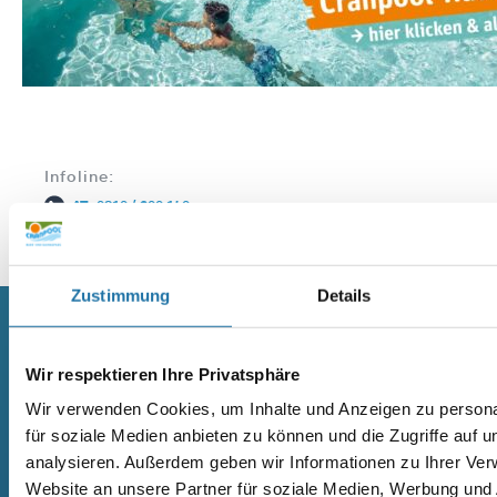
Infoline:
AT: 0810 / 200 140
DE: 089 / 451 08 93
Zustimmung
Details
SCHWIMMBECKEN
SAUNA
Wir respektieren Ihre Privatsphäre
RUNDBECKEN RIMINI
SAUNA
Wir verwenden Cookies, um Inhalte und Anzeigen zu persona
RUND- UND OVALBECKEN SUN
ELEMENTSAUNA AREND MAATA
für soziale Medien anbieten zu können und die Zugriffe auf 
REMO
AREND MAATA KOMFORT
analysieren. Außerdem geben wir Informationen zu Ihrer Ve
RUND- UND OVALBECKEN RIVA
AREND PERFEKT
RUND- UND OVALBECKEN ROYAL
AREND EXCELLENT
Website an unsere Partner für soziale Medien, Werbung und 