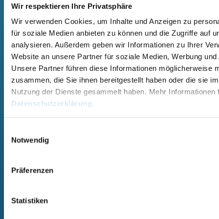
Wir respektieren Ihre Privatsphäre
Wir verwenden Cookies, um Inhalte und Anzeigen zu persona
SCHWIMMBECKEN
SAUNA
für soziale Medien anbieten zu können und die Zugriffe auf 
analysieren. Außerdem geben wir Informationen zu Ihrer Ve
RUNDBECKEN RIMINI
SAUNA
RUND- UND OVALBECKEN SUN
ELEMENTSAUNA AREND MAATA
Website an unsere Partner für soziale Medien, Werbung und 
REMO
AREND MAATA KOMFORT
Unsere Partner führen diese Informationen möglicherweise m
RUND- UND OVALBECKEN RIVA
AREND PERFEKT
zusammen, die Sie ihnen bereitgestellt haben oder die sie i
RUND- UND OVALBECKEN ROYAL
AREND EXCELLENT
RUND- UND OVALBECKEN MIAMI
AREND SAARI
Nutzung der Dienste gesammelt haben. Mehr Informationen f
RECHTECK POOL OZEAN
MASSIVHOLZSAUNA
Datenschutzerklärung
.
RECHTECKBECKEN
AREND SAARI KOMFORT
CRANTHERMO
MASSIVHOLZSAUNA
GFK-POLYESTERPOOL
AREND TALVA
Einwilligungsauswahl
MASSIVHOLZSAUNA
Notwendig
AREND TARU MASSIVHOLZSAUNA
ZUBEHÖR & INFORMATIONEN
UNTERNEHMEN
Präferenzen
POOL ÜBERDACHUNGEN
CRANPOOL – GESCHICHTE &
POOL ABDECKUNGEN
ZUKUNFT
POOL UPGRADES
STANDORTE
Statistiken
WASSERPFLEGE
BLOG & AKTUELLES
SICHERHEITS-DATENBLÄTTER
AGB & GARANTIEBEDINGUNGEN