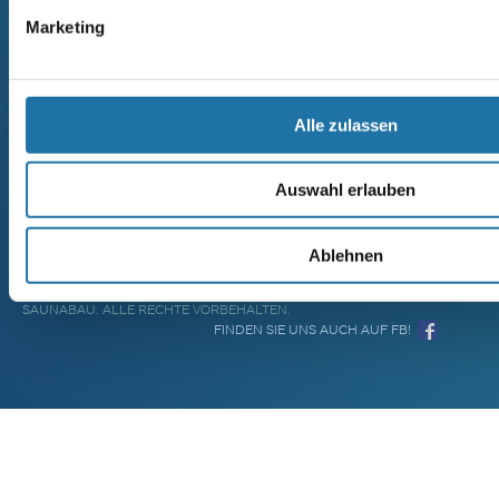
GEBRAUCHSANLEITUNGEN
DATENSCHUTZERKLÄRUNG
IMPRESSUM
Marketing
KONTAKT – ANFRAGE
FAQ – HÄUFIGE FRAGEN
Alle zulassen
Auswahl erlauben
Ablehnen
COPYRIGHT 2021 © ALOIS GRABNER K.G. SCHWIMMBAD UND
SAUNABAU. ALLE RECHTE VORBEHALTEN.
FINDEN SIE UNS AUCH AUF FB!