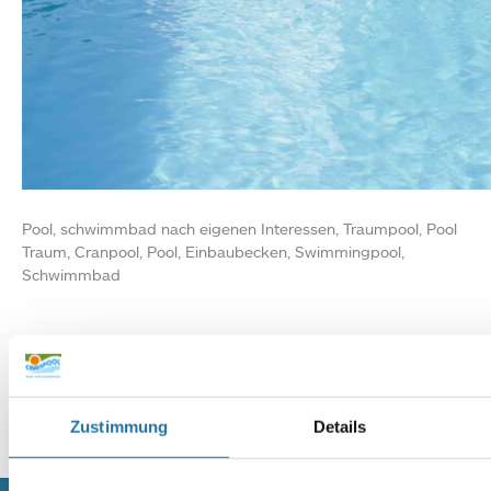
Pool, schwimmbad nach eigenen Interessen, Traumpool, Pool
Traum, Cranpool, Pool, Einbaubecken, Swimmingpool,
Schwimmbad
Infoline:
AT: 0810 / 200 140
DE: 089 / 451 08 93
Zustimmung
Details