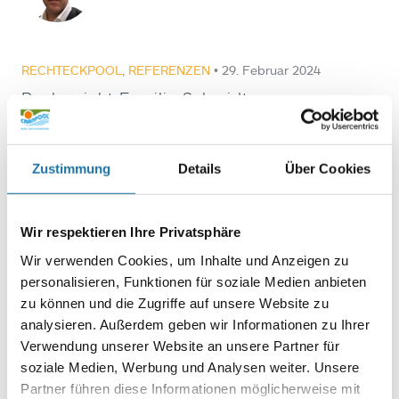
RECHTECKPOOL
,
REFERENZEN
• 29. Februar 2024
Poolprojekt Familie Schmidt
Wir haben die Firma Cranpool direkt über die Webseite
www.cranpool.at gefunden. Die Hauptfaktoren in unserer
Entscheidung für Cranpool waren einmal die Beratung mit
Zustimmung
Details
Über Cookies
Herrn Gasteiner und die technischen Ausfertigungen. Die Pläne
bezüglich der baulichen Maßnahmen könnten besser sein,
aber ansonsten…
Wir respektieren Ihre Privatsphäre
Wir verwenden Cookies, um Inhalte und Anzeigen zu
Autor:
personalisieren, Funktionen für soziale Medien anbieten
Herbert Gasteiner
zu können und die Zugriffe auf unsere Website zu
analysieren. Außerdem geben wir Informationen zu Ihrer
POOL ÜBERDACHUNGEN
,
RECHTECKPOOL
,
REFERENZEN
•
Verwendung unserer Website an unsere Partner für
6. August 2021
soziale Medien, Werbung und Analysen weiter. Unsere
Poolprojekt Franz Diem
Partner führen diese Informationen möglicherweise mit