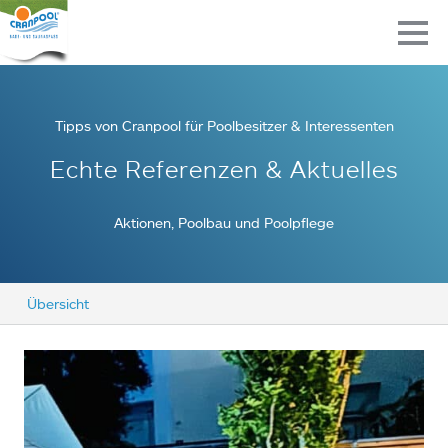
Tipps von Cranpool für Poolbesitzer & Interessenten
Echte Referenzen & Aktuelles
Aktionen, Poolbau und Poolpflege
Übersicht